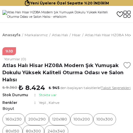
Yeni Üyelere Özel Sepette %20 İNDİRİM
Anasayfa
Markalarımız
Atlas Halı
Hisar
Atlas Halı Hisar HZ08A Mod
%10
Yorumlar (0)
Atlas Halı Hisar HZ08A Modern Şık Yumuşak
Dokulu Yüksek Kaliteli Oturma Odası ve Salon
Halısı
₺ 8.424
₺ 9.360
₺ 945
den başlayan taksitlerle!
Taksit Seçenekleri
Stok Durumu
Stokta var
Renkler
Yeşil
,
Kahve
Boyut
160x230
200x290
120x180
100x200
100x300
80x150
80x300
240x340