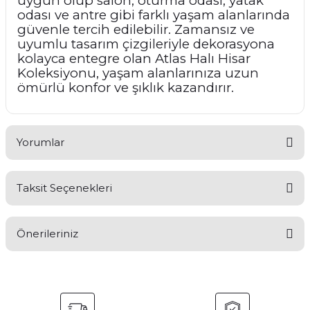
uygun olup salon, oturma odası, yatak
odası ve antre gibi farklı yaşam alanlarında
güvenle tercih edilebilir. Zamansız ve
uyumlu tasarım çizgileriyle dekorasyona
kolayca entegre olan Atlas Halı Hisar
Koleksiyonu, yaşam alanlarınıza uzun
ömürlü konfor ve şıklık kazandırır.
Yorumlar
Taksit Seçenekleri
Bu ürüne ilk yorumu siz yapın!
Önerileriniz
Yorum Yaz
Bu ürünün fiyat bilgisi, resim, ürün açıklamalarında ve diğer
konularda yetersiz gördüğünüz noktaları öneri formunu
kullanarak tarafımıza iletebilirsiniz.