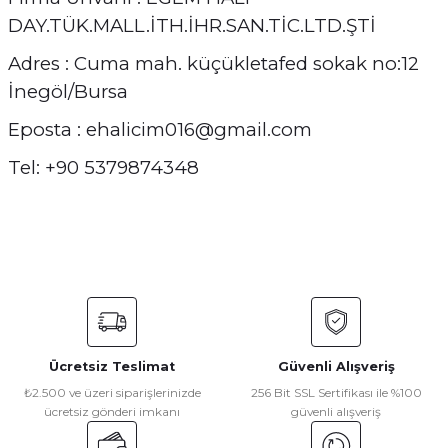
DAY.TÜK.MALL.İTH.İHR.SAN.TİC.LTD.ŞTİ
Adres : Cuma mah. küçükletafed sokak no:12
İnegöl/Bursa
Eposta : ehalicim016@gmail.com
Tel: +90 5379874348
Ücretsiz Teslimat
Güvenli Alışveriş
₺2.500 ve üzeri siparişlerinizde
256 Bit SSL Sertifikası ile %100
ücretsiz gönderi imkanı
güvenli alışveriş