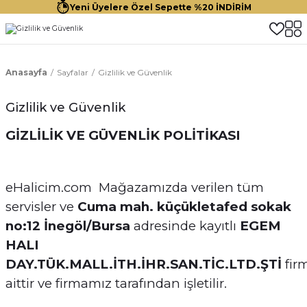
Yeni Üyelere Özel Sepette %20 İNDİRİM
Anasayfa
Sayfalar
Gizlilik ve Güvenlik
Gizlilik ve Güvenlik
GİZLİLİK VE GÜVENLİK POLİTİKASI
eHalicim.com Mağazamızda verilen tüm
servisler ve
Cuma mah. küçükletafed sokak
no:12 İnegöl/Bursa
adresinde kayıtlı
EGEM
HALI
DAY.TÜK.MALL.İTH.İHR.SAN.TİC.LTD.ŞTİ
fir
aittir ve firmamız tarafından işletilir.