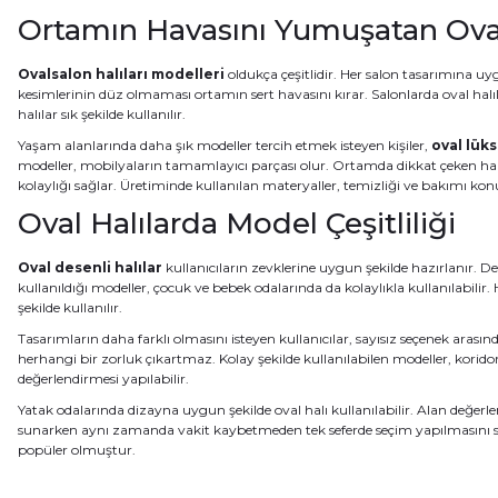
Ortamın Havasını Yumuşatan Oval
Ovalsalon halıları modelleri
oldukça çeşitlidir. Her salon tasarımına uyg
kesimlerinin düz olmaması ortamın sert havasını kırar. Salonlarda oval halıla
halılar sık şekilde kullanılır.
Yaşam alanlarında daha şık modeller tercih etmek isteyen kişiler,
oval lüks
modeller, mobilyaların tamamlayıcı parçası olur. Ortamda dikkat çeken halı 
kolaylığı sağlar. Üretiminde kullanılan materyaller, temizliği ve bakımı ko
Oval Halılarda Model Çeşitliliği
Oval desenli halılar
kullanıcıların zevklerine uygun şekilde hazırlanır.
kullanıldığı modeller, çocuk ve bebek odalarında da kolaylıkla kullanılabilir. 
şekilde kullanılır.
Tasarımların daha farklı olmasını isteyen kullanıcılar, sayısız seçenek arası
herhangi bir zorluk çıkartmaz. Kolay şekilde kullanılabilen modeller, korid
değerlendirmesi yapılabilir.
Yatak odalarında dizayna uygun şekilde oval halı kullanılabilir. Alan değerl
sunarken aynı zamanda vakit kaybetmeden tek seferde seçim yapılmasını sağ
popüler olmuştur.