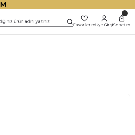
İM
Favorilerim
Üye Girişi
Sepetim