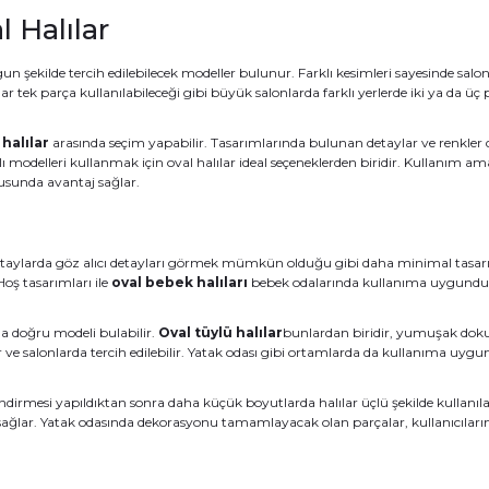
 Halılar
un şekilde tercih edilebilecek modeller bulunur. Farklı kesimleri sayesinde salonl
r tek parça kullanılabileceği gibi büyük salonlarda farklı yerlerde iki ya da üç
 halılar
arasında seçim yapabilir. Tasarımlarında bulunan detaylar ve renkler
modelleri kullanmak için oval halılar ideal seçeneklerden biridir. Kullanım ama
nusunda avantaj sağlar.
 Detaylarda göz alıcı detayları görmek mümkün olduğu gibi daha minimal tasar
Hoş tasarımları ile
oval bebek halıları
bebek odalarında kullanıma uygundur.
nda doğru modeli bulabilir.
Oval tüylü halılar
bunlardan biridir, yumuşak dokul
or ve salonlarda tercih edilebilir. Yatak odası gibi ortamlarda da kullanıma u
endirmesi yapıldıktan sonra daha küçük boyutlarda halılar üçlü şekilde kullanıla
lar. Yatak odasında dekorasyonu tamamlayacak olan parçalar, kullanıcıların te