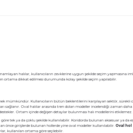
amlayan halılar, kullanıcıların zevklerine uygun şekilde seçim yapmasına imk
n ortama dikkat edilmesi durumunda kolay şekilde seçim yapılabilir.
mek mümkündür. Kullanıcıların bütün beklentilerini karşılayan sektör, sürekli o
arı sağlanır. Oval halılar arasında tren dolan modeller incelendiği zaman daha 
estekler. Ortam içinde değişen detaylar bulunması halı modellerini etkilemez.
a göre tek ya da çoklu şekilde kullanılabilir. Koridorda bulunan aksesuar ya da
önce girişlerde bulunan hollerde yine oval modeller kullanılabilir.
Oval hol 
lar, kullanılan ortama göre seçilebilir.