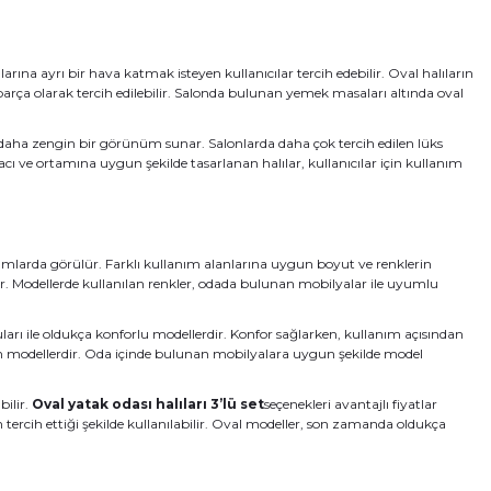
arına ayrı bir hava katmak isteyen kullanıcılar tercih edebilir. Oval halıların
 parça olarak tercih edilebilir. Salonda bulunan yemek masaları altında oval
 daha zengin bir görünüm sunar. Salonlarda daha çok tercih edilen lüks
cı ve ortamına uygun şekilde tasarlanan halılar, kullanıcılar için kullanım
ımlarda görülür. Farklı kullanım alanlarına uygun boyut ve renklerin
 Modellerde kullanılan renkler, odada bulunan mobilyalar ile uyumlu
arı ile oldukça konforlu modellerdir. Konfor sağlarken, kullanım açısından
ygun modellerdir. Oda içinde bulunan mobilyalara uygun şekilde model
bilir.
Oval yatak odası halıları 3’lü set
seçenekleri avantajlı fiyatlar
rcih ettiği şekilde kullanılabilir. Oval modeller, son zamanda oldukça