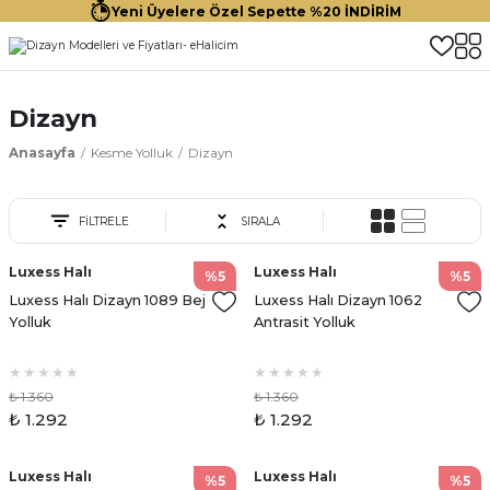
Yeni Üyelere Özel Sepette %20 İNDİRİM
Dizayn
Anasayfa
Kesme Yolluk
Dizayn
FİLTRELE
SIRALA
Luxess Halı
Luxess Halı
%5
%5
Luxess Halı Dizayn 1089 Bej
Luxess Halı Dizayn 1062
Yolluk
Antrasit Yolluk
₺ 1.360
₺ 1.360
₺ 1.292
₺ 1.292
Luxess Halı
Luxess Halı
%5
%5