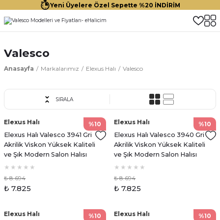
Yeni Üyelere Özel Sepette %20 İNDİRİM
Valesco
Anasayfa
Markalarımız
Elexus Halı
Valesco
SIRALA
Elexus Halı
Elexus Halı
%10
%10
Elexus Halı Valesco 3941 Gri
Elexus Halı Valesco 3940 Gri
Akrilik Viskon Yüksek Kaliteli
Akrilik Viskon Yüksek Kaliteli
ve Şık Modern Salon Halısı
ve Şık Modern Salon Halısı
₺ 8.694
₺ 8.694
₺ 7.825
₺ 7.825
Elexus Halı
Elexus Halı
%10
%10