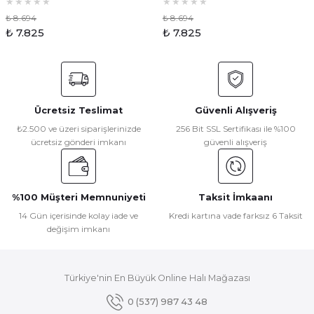
₺ 8.694
₺ 8.694
₺ 7.825
₺ 7.825
Ücretsiz Teslimat
Güvenli Alışveriş
₺2.500 ve üzeri siparişlerinizde
256 Bit SSL Sertifikası ile %100
ücretsiz gönderi imkanı
güvenli alışveriş
%100 Müşteri Memnuniyeti
Taksit İmkaanı
14 Gün içerisinde kolay iade ve
Kredi kartına vade farksız 6 Taksit
değişim imkanı
Türkiye'nin En Büyük Online Halı Mağazası
0 (537) 987 43 48