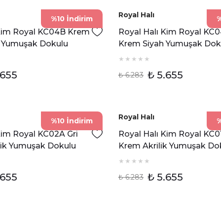
Royal Halı
%10 İndirim
%
 Kim Royal KC04B Krem
Royal Halı Kim Royal KC0
 Yumuşak Dokulu
Krem Siyah Yumuşak Dok
eveli Halı
Modern Çerçeveli Halı
.655
₺ 5.655
₺ 6.283
Royal Halı
%10 İndirim
%
Kim Royal KC02A Gri
Royal Halı Kim Royal KC0
ilik Yumuşak Dokulu
Krem Akrilik Yumuşak Do
itme Halı
Klasik Motifli Halı
.655
₺ 5.655
₺ 6.283