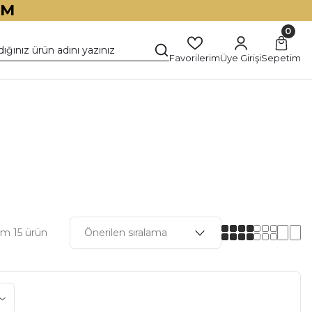
İM
0
Favorilerim
Üye Girişi
Sepetim
am 15 ürün