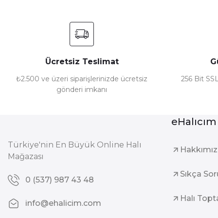
Ücretsiz Teslimat
G
₺2.500 ve üzeri siparişlerinizde ücretsiz
256 Bit SSL
gönderi imkanı
eHalıcım
Türkiye'nin En Büyük Online Halı
Hakkımı
Mağazası
Sıkça Sor
0 (537) 987 43 48
Halı Topt
info@ehalicim.com