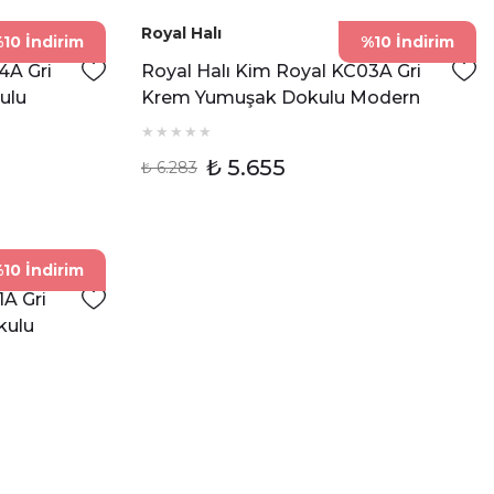
Royal Halı
10 İndirim
%10 İndirim
4A Gri
Royal Halı Kim Royal KC03A Gri
ulu
Krem Yumuşak Dokulu Modern
Çerçeveli Halı
₺ 5.655
₺ 6.283
10 İndirim
1A Gri
kulu