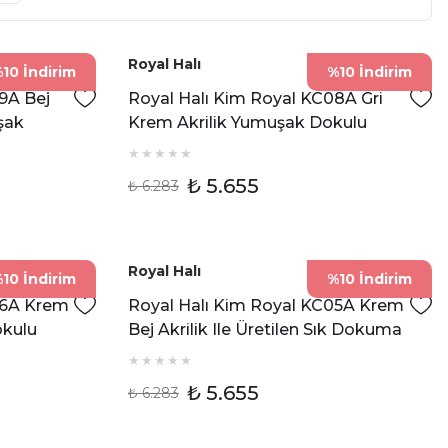
Royal Halı
10 İndirim
%10 İndirim
9A Bej
Royal Halı Kim Royal KC08A Gri
şak
Krem Akrilik Yumuşak Dokulu
ı
Modern Eskitme Halı
₺ 5.655
₺ 6.283
Royal Halı
10 İndirim
%10 İndirim
06A Krem
Royal Halı Kim Royal KC05A Krem
okulu
Bej Akrilik Ile Üretilen Sık Dokuma
Üst Kalite Makine Dokuması Halı
₺ 5.655
₺ 6.283