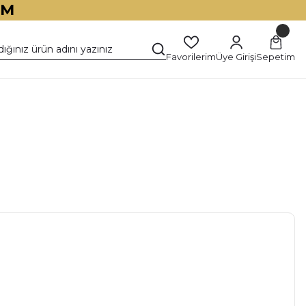
İM
Favorilerim
Üye Girişi
Sepetim