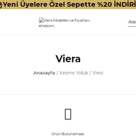
Yeni Üyelere Özel Sepette %20 İNDİR
Viera
Anasayfa
Kesme Yolluk
Viera
Ürün Bulunamadı.