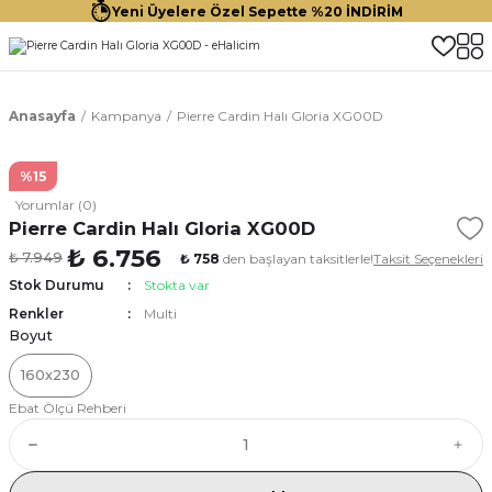
Yeni Üyelere Özel Sepette %20 İNDİRİM
Anasayfa
Kampanya
Pierre Cardin Halı Gloria XG00D
%15
Yorumlar (0)
Pierre Cardin Halı Gloria XG00D
₺ 6.756
₺ 7.949
₺ 758
den başlayan taksitlerle!
Taksit Seçenekleri
Stok Durumu
Stokta var
Renkler
Multi
Boyut
160x230
Ebat Ölçü Rehberi