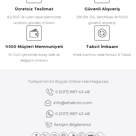
Ürün bilgilerinde hatalar bulunuyor.
Ücretsiz Teslimat
Güvenli Alışveriş
Ürün fiyatı diğer sitelerden daha pahalı.
₺2.500 ve üzeri siparişlerinizde
256 Bit SSL Sertifikası ile %100
Bu ürüne benzer farklı alternatifler olmalı.
ücretsiz gönderi imkanı
güvenli alışveriş
%100 Müşteri Memnuniyeti
Taksit İmkaanı
14 Gün içerisinde kolay iade ve
Kredi kartına vade farksız 6 Taksit
değişim imkanı
Gönder
Türkiye'nin En Büyük Online Halı Mağazası
0 (537) 987 43 48
info@ehalicim.com
0 (537) 987 43 48
İletişim Bilgilerimiz