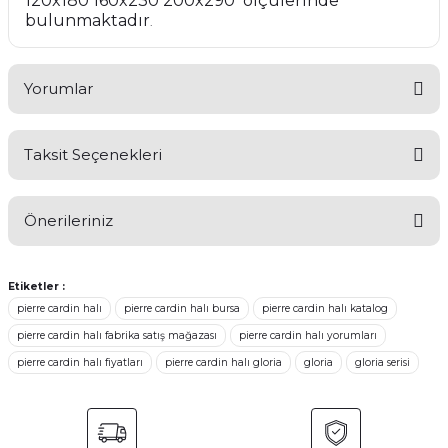
120x180 160x230 200x290 ölçülerinde
bulunmaktadır
.
Yorumlar
Taksit Seçenekleri
Bu ürüne ilk yorumu siz yapın!
Önerileriniz
Yorum Yaz
Etiketler :
Bu ürünün fiyat bilgisi, resim, ürün açıklamalarında ve diğer
konularda yetersiz gördüğünüz noktaları öneri formunu
pierre cardin halı
pierre cardin halı bursa
pierre cardin halı katalog
kullanarak tarafımıza iletebilirsiniz.
pierre cardin halı fabrika satış mağazası
pierre cardin halı yorumları
Görüş ve önerileriniz için teşekkür ederiz.
pierre cardin halı fiyatları
pierre cardin halı gloria
gloria
gloria serisi
Ürün resmi kalitesiz, bozuk veya görüntülenemiyor.
Ürün açıklamasında eksik bilgiler bulunuyor.