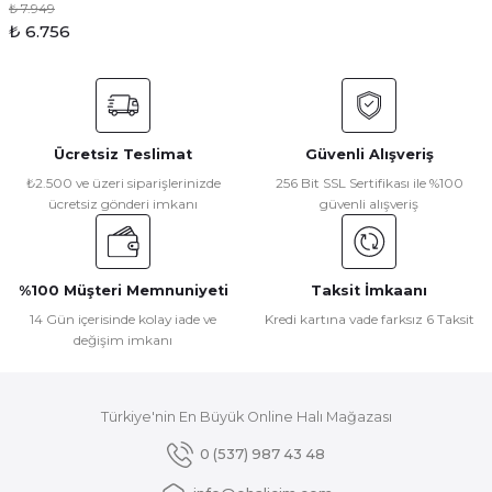
₺ 7.949
₺ 6.756
Ücretsiz Teslimat
Güvenli Alışveriş
₺2.500 ve üzeri siparişlerinizde
256 Bit SSL Sertifikası ile %100
ücretsiz gönderi imkanı
güvenli alışveriş
%100 Müşteri Memnuniyeti
Taksit İmkaanı
14 Gün içerisinde kolay iade ve
Kredi kartına vade farksız 6 Taksit
değişim imkanı
Türkiye'nin En Büyük Online Halı Mağazası
0 (537) 987 43 48