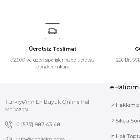
Ürün bilgilerinde hatalar bulunuyor.
Ürün fiyatı diğer sitelerden daha pahalı.
Bu ürüne benzer farklı alternatifler olmalı.
Ücretsiz Teslimat
G
₺2.500 ve üzeri siparişlerinizde ücretsiz
256 Bit SSL
gönderi imkanı
eHalıcım
Türkiye'nin En Büyük Online Halı
Hakkımı
Mağazası
Sıkça Sor
0 (537) 987 43 48
Halı Topt
info@ehalicim.com