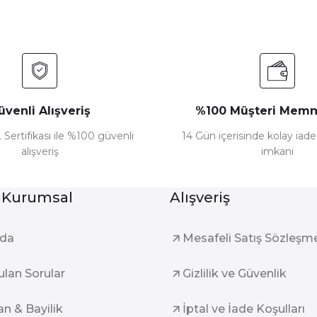
üvenli Alışveriş
%100 Müşteri Memn
 Sertifikası ile %100 güvenli
14 Gün içerisinde kolay iad
alışveriş
imkanı
Gönder
 Kurumsal
Alışveriş
zda
Mesafeli Satış Sözleşm
ulan Sorular
Gizlilik ve Güvenlik
an & Bayilik
İptal ve İade Koşulları