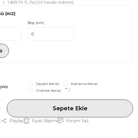
1.829,70 TL (%5,00 havale indirimi)
sü (m2)
Boy (cm)
a
Saçaklı Kenar
Katlama Kenar
çiniz
*
Overlok Kenar
Sepete Ekle
t
Paylaş
Fiyat Alarmı
Yorum Yaz