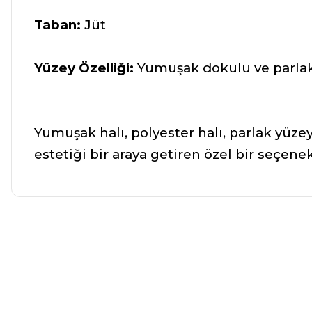
Taban:
Jüt
Yüzey Özelliği:
Yumuşak dokulu ve parla
Yumuşak halı, polyester halı, parlak yüzey
estetiği bir araya getiren özel bir seçenek
Bu ürünün fiyat bilgisi, resim, ürün açıklamalarında ve diğer ko
Görüş ve önerileriniz için teşekkür ederiz.
Ürün resmi kalitesiz, bozuk veya görüntülenemiyor.
Ürün açıklamasında eksik bilgiler bulunuyor.