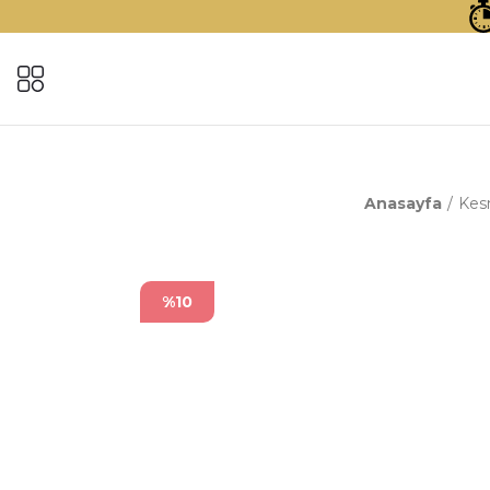
Anasayfa
Kes
%10