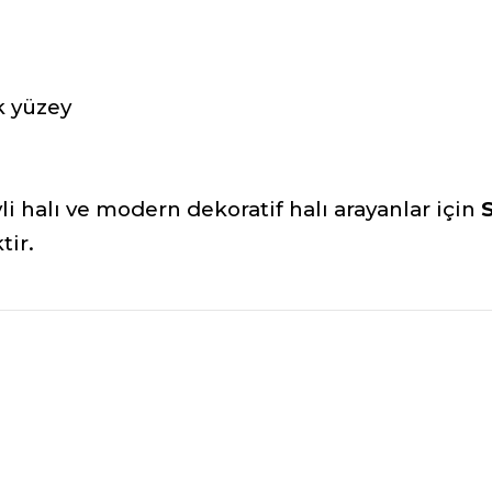
k yüzey
li halı ve modern dekoratif halı arayanlar için
tir.
nularda yetersiz gördüğünüz noktaları öneri formunu kullanarak tarafımız
Bu ürüne ilk yorumu siz yapın!
Yorum Yaz