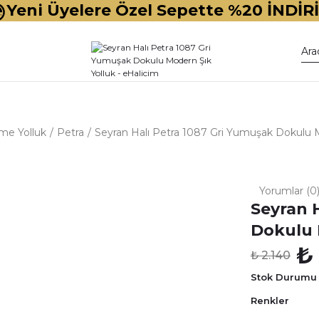
Yeni Üyelere Özel Sepette %20 İNDİR
me Yolluk
Petra
Seyran Halı Petra 1087 Gri Yumuşak Dokulu M
Yorumlar (0
Seyran 
Dokulu 
₺
₺ 2.140
Stok Durumu
Renkler