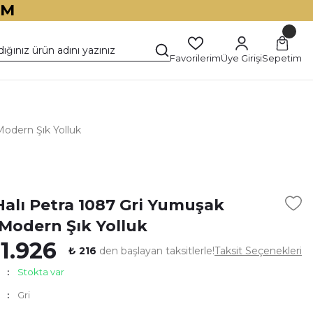
İM
Favorilerim
Üye Girişi
Sepetim
odern Şık Yolluk
)
Halı Petra 1087 Gri Yumuşak
Modern Şık Yolluk
 1.926
₺ 216
den başlayan taksitlerle!
Taksit Seçenekleri
Stokta var
Gri