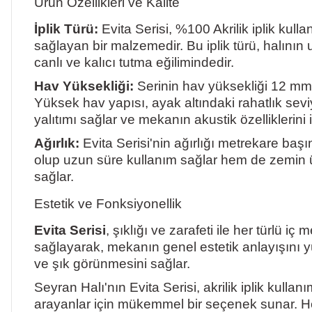
Ürün Özellikleri ve Kalite
İplik Türü:
Evita Serisi, %100 Akrilik iplik kulla
sağlayan bir malzemedir. Bu iplik türü, halının
canlı ve kalıcı tutma eğilimindedir.
Hav Yüksekliği:
Serinin hav yüksekliği 12 mm 
Yüksek hav yapısı, ayak altındaki rahatlık sevi
yalıtımı sağlar ve mekanın akustik özelliklerini iyi
Ağırlık:
Evita Serisi'nin ağırlığı metrekare başın
olup uzun süre kullanım sağlar hem de zemin üze
sağlar.
Estetik ve Fonksiyonellik
Evita Serisi
, şıklığı ve zarafeti ile her türl
sağlayarak, mekanın genel estetik anlayışını yük
ve şık görünmesini sağlar.
Seyran Halı'nın Evita Serisi, akrilik iplik kull
arayanlar için mükemmel bir seçenek sunar. Hem 