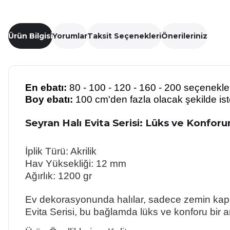
Ürün Bilgisi
Yorumlar
Taksit Seçenekleri
Önerileriniz
En ebatı:
80 - 100 - 120 - 160 - 200 seçeneklerin
Boy ebatı:
100 cm'den fazla olacak şekilde isten
Seyran Halı Evita Serisi: Lüks ve Konfor
İplik Türü: Akrilik
Hav Yüksekliği: 12 mm
Ağırlık: 1200 gr
Ev dekorasyonunda halılar, sadece zemin kaplam
Evita Serisi, bu bağlamda lüks ve konforu bir ar