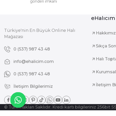
gönderi imkanı
eHalıcım
Türkiye'nin En Büyük Online Halı
Hakkımı
Mağazası
Sıkça Sor
0 (537) 987 43 48
Halı Topt
info@ehalicim.com
Kurumsal
0 (537) 987 43 48
İletişim B
İletişim Bilgilerimiz
© Tüm Hakları Saklıdır. Kredi kartı bilgileriniz 256bit S