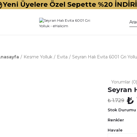
Yeni Üyelere Özel Sepette %20 İNDİR
nasayfa
Kesme Yolluk
Evita
Seyran Halı Evita 6001 Gri Yoll
Yorumlar (0
Seyran H
₺ 
₺ 1.729
Stok Durumu
Renkler
Havale