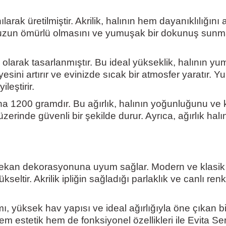
nılarak üretilmiştir. Akrilik, halının hem dayanıklılığı
 uzun ömürlü olmasını ve yumuşak bir dokunuş sunmasın
olarak tasarlanmıştır. Bu ideal yükseklik, halının y
yesini artırır ve evinizde sıcak bir atmosfer yaratır
leştirir.
a 1200 gramdır. Bu ağırlık, halının yoğunluğunu ve kali
rinde güvenli bir şekilde durur. Ayrıca, ağırlık halı
ü iç mekan dekorasyonuna uyum sağlar. Modern ve kla
seltir. Akrilik ipliğin sağladığı parlaklık ve canlı re
anımı, yüksek hav yapısı ve ideal ağırlığıyla öne çıkan
estetik hem de fonksiyonel özellikleri ile Evita Seris