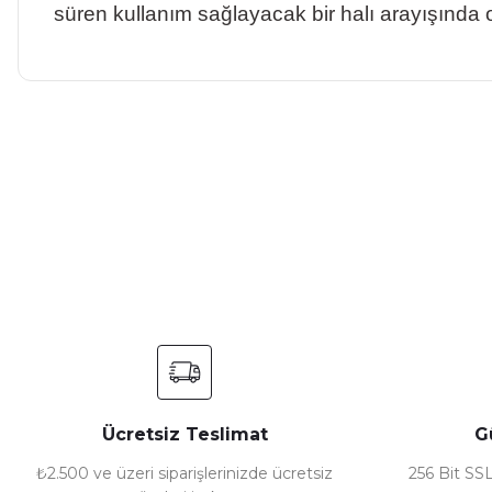
süren kullanım sağlayacak bir halı arayışında olan
Bu ürünün fiyat bilgisi, resim, ürün açıklamalarında ve diğer ko
Görüş ve önerileriniz için teşekkür ederiz.
Ürün resmi kalitesiz, bozuk veya görüntülenemiyor.
Ürün açıklamasında eksik bilgiler bulunuyor.
Ürün bilgilerinde hatalar bulunuyor.
Ürün fiyatı diğer sitelerden daha pahalı.
Bu ürüne benzer farklı alternatifler olmalı.
Ücretsiz Teslimat
G
₺2.500 ve üzeri siparişlerinizde ücretsiz
256 Bit SSL