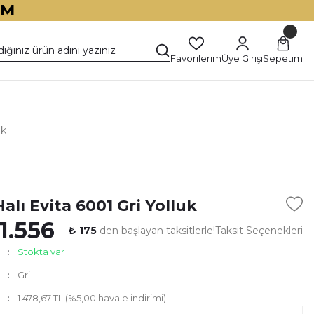
İM
Favorilerim
Üye Girişi
Sepetim
uk
)
alı Evita 6001 Gri Yolluk
1.556
₺ 175
den başlayan taksitlerle!
Taksit Seçenekleri
Stokta var
Gri
1.478,67 TL (%5,00 havale indirimi)