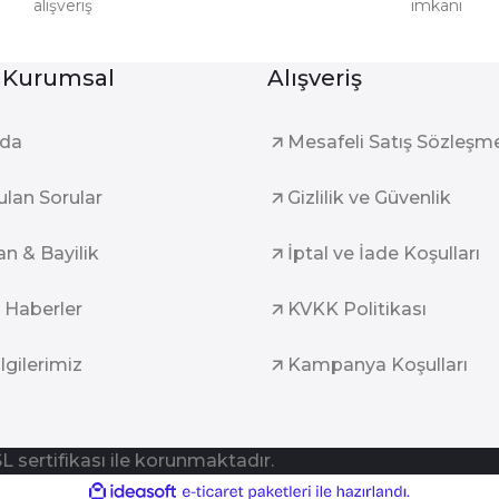
alışveriş
imkanı
Gönder
 Kurumsal
Alışveriş
zda
Mesafeli Satış Sözleşm
ulan Sorular
Gizlilik ve Güvenlik
an & Bayilik
İptal ve İade Koşulları
 Haberler
KVKK Politikası
ilgilerimiz
Kampanya Koşulları
SL sertifikası ile korunmaktadır.
ile
ideasoft
e-