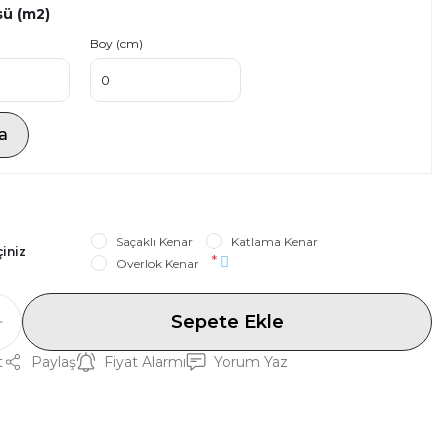
sü (m2)
Boy (cm)
a
Saçaklı Kenar
Katlama Kenar
çiniz
*
Overlok Kenar
Sepete Ekle
t
Paylaş
Fiyat Alarmı
Yorum Yaz