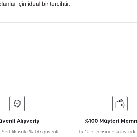
lar için ideal bir tercihtir.
nularda yetersiz gördüğünüz noktaları öneri formunu kullanarak tarafımız
Bu ürüne ilk yorumu siz yapın!
Yorum Yaz
üvenli Alışveriş
%100 Müşteri Memn
 Sertifikası ile %100 güvenli
14 Gün içerisinde kolay iad