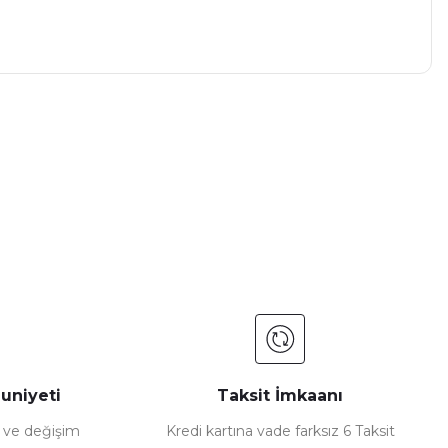
a iletebilirsiniz.
uniyeti
Taksit İmkaanı
e ve değişim
Kredi kartına vade farksız 6 Taksit