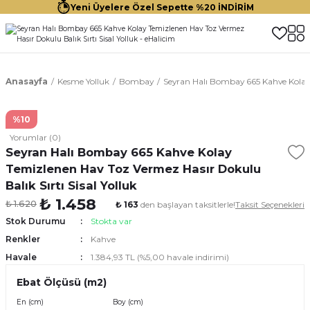
Yeni Üyelere Özel Sepette %20 İNDİRİM
Anasayfa
Kesme Yolluk
Bombay
Seyran Halı Bombay 665 Kahve Kolay T
%10
Yorumlar (0)
Seyran Halı Bombay 665 Kahve Kolay
Temizlenen Hav Toz Vermez Hasır Dokulu
Balık Sırtı Sisal Yolluk
₺ 1.458
₺ 1.620
₺ 163
den başlayan taksitlerle!
Taksit Seçenekleri
Stok Durumu
Stokta var
Renkler
Kahve
Havale
1.384,93 TL (%5,00 havale indirimi)
Ebat Ölçüsü (m2)
En (cm)
Boy (cm)