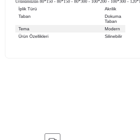
Ürünümüzün 80*150 - 80*150 - 80*300 - 100*200 - 100*300 - 120*1
İplik Türü
Akrilik
Taban
Dokuma
Taban
Tema
Modern
Ürün Özellikleri
Silinebilir
Bu ürünün fiyat bilgisi, resim, ürün açıklamalarında ve diğer ko
Görüş ve önerileriniz için teşekkür ederiz.
Ürün resmi kalitesiz, bozuk veya görüntülenemiyor.
Ürün açıklamasında eksik bilgiler bulunuyor.
Ürün bilgilerinde hatalar bulunuyor.
Ürün fiyatı diğer sitelerden daha pahalı.
Bu ürüne benzer farklı alternatifler olmalı.