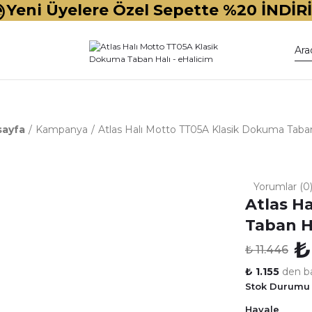
Yeni Üyelere Özel Sepette %20 İNDİR
ayfa
Kampanya
Atlas Halı Motto TT05A Klasik Dokuma Taban
Yorumlar (0
Atlas H
Taban H
₺
₺ 11.446
₺ 1.155
den ba
Stok Durumu
Havale