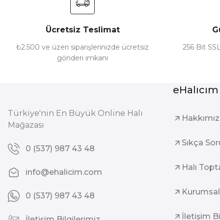
Ücretsiz Teslimat
G
₺2.500 ve üzeri siparişlerinizde ücretsiz
256 Bit SSL
gönderi imkanı
eHalıcım
Türkiye'nin En Büyük Online Halı
Hakkımı
Mağazası
Sıkça Sor
0 (537) 987 43 48
Halı Topt
info@ehalicim.com
Kurumsal
0 (537) 987 43 48
İletişim B
İletişim Bilgilerimiz