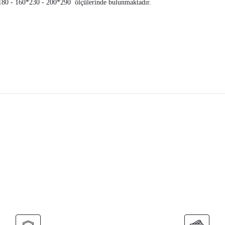
80 - 160*230 - 200*290 ölçülerinde bulunmaktadır.
nularda yetersiz gördüğünüz noktaları öneri formunu kullanarak tarafımız
Bu ürüne ilk yorumu siz yapın!
Yorum Yaz