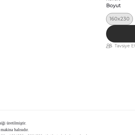
Boyut
160x230
Tavsiye E
i üretilmiştir.
makina halısıdır.