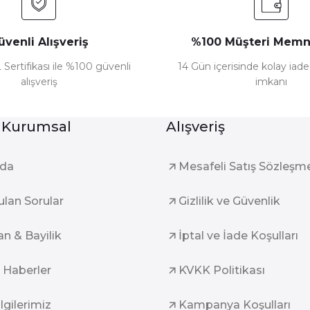
üvenli Alışveriş
%100 Müşteri Memn
 Sertifikası ile %100 güvenli
14 Gün içerisinde kolay iad
alışveriş
imkanı
Gönder
 Kurumsal
Alışveriş
zda
Mesafeli Satış Sözleşm
ulan Sorular
Gizlilik ve Güvenlik
an & Bayilik
İptal ve İade Koşulları
 Haberler
KVKK Politikası
ilgilerimiz
Kampanya Koşulları