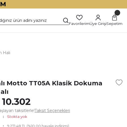
İM
Favorilerim
Üye Girişi
Sepetim
 Halı
)
alı Motto TT05A Klasik Dokuma
alı
 10.302
şlayan taksitlerle!
Taksit Seçenekleri
Stokta yok
9.271,48 TL (%10,00 havale indirimi)