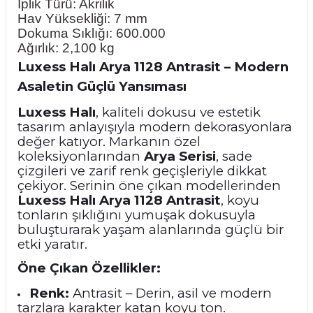
İplik Türü: Akrilik
Hav Yüksekliği: 7 mm
Dokuma Sıklığı: 600.000
Ağırlık: 2,100 kg
Luxess Halı Arya 1128 Antrasit – Modern
Asaletin Güçlü Yansıması
Luxess Halı
, kaliteli dokusu ve estetik
tasarım anlayışıyla modern dekorasyonlara
değer katıyor. Markanın özel
koleksiyonlarından
Arya Serisi
, sade
çizgileri ve zarif renk geçişleriyle dikkat
çekiyor. Serinin öne çıkan modellerinden
Luxess Halı Arya 1128 Antrasit
, koyu
tonların şıklığını yumuşak dokusuyla
buluşturarak yaşam alanlarında güçlü bir
etki yaratır.
Öne Çıkan Özellikler:
Renk:
Antrasit – Derin, asil ve modern
tarzlara karakter katan koyu ton.