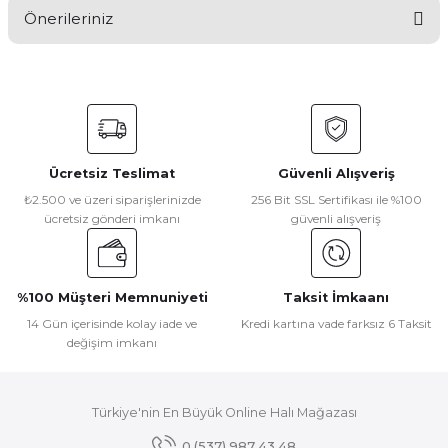
Önerileriniz
Yorum Yaz
Bu ürünün fiyat bilgisi, resim, ürün açıklamalarında ve diğer
konularda yetersiz gördüğünüz noktaları öneri formunu
kullanarak tarafımıza iletebilirsiniz.
Görüş ve önerileriniz için teşekkür ederiz.
Ücretsiz Teslimat
Güvenli Alışveriş
Ürün resmi kalitesiz, bozuk veya görüntülenemiyor.
₺2.500 ve üzeri siparişlerinizde
256 Bit SSL Sertifikası ile %100
ücretsiz gönderi imkanı
güvenli alışveriş
Ürün açıklamasında eksik bilgiler bulunuyor.
Ürün bilgilerinde hatalar bulunuyor.
Ürün fiyatı diğer sitelerden daha pahalı.
%100 Müşteri Memnuniyeti
Taksit İmkaanı
Bu ürüne benzer farklı alternatifler olmalı.
14 Gün içerisinde kolay iade ve
Kredi kartına vade farksız 6 Taksit
değişim imkanı
Türkiye'nin En Büyük Online Halı Mağazası
Gönder
0 (537) 987 43 48