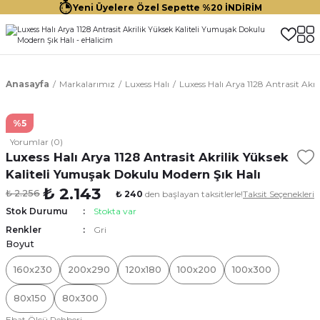
Yeni Üyelere Özel Sepette %20 İNDİRİM
Anasayfa
Markalarımız
Luxess Halı
Luxess Halı Arya 1128 Antrasit Akr
%5
Yorumlar (0)
Luxess Halı Arya 1128 Antrasit Akrilik Yüksek
Kaliteli Yumuşak Dokulu Modern Şık Halı
₺ 2.143
₺ 2.256
₺ 240
den başlayan taksitlerle!
Taksit Seçenekleri
Stok Durumu
Stokta var
Renkler
Gri
Boyut
160x230
200x290
120x180
100x200
100x300
80x150
80x300
Ebat Ölçü Rehberi