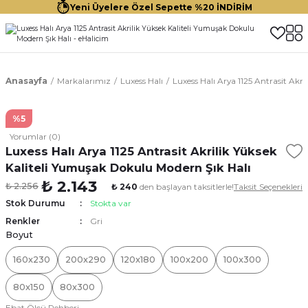
Yeni Üyelere Özel Sepette %20 İNDİRİM
Anasayfa
Markalarımız
Luxess Halı
Luxess Halı Arya 1125 Antrasit Akr
%5
Yorumlar (0)
Luxess Halı Arya 1125 Antrasit Akrilik Yüksek
Kaliteli Yumuşak Dokulu Modern Şık Halı
₺ 2.143
₺ 2.256
₺ 240
den başlayan taksitlerle!
Taksit Seçenekleri
Stok Durumu
Stokta var
Renkler
Gri
Boyut
160x230
200x290
120x180
100x200
100x300
80x150
80x300
Ebat Ölçü Rehberi