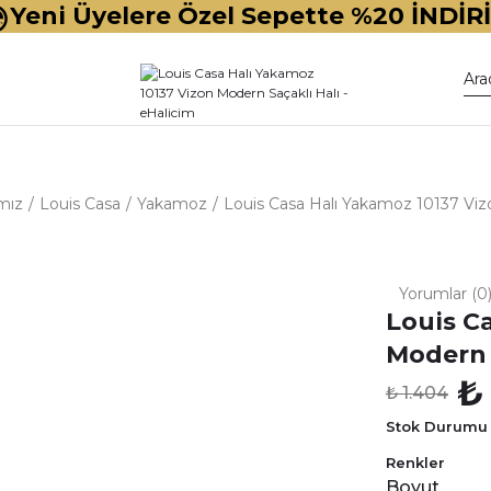
Yeni Üyelere Özel Sepette %20 İNDİR
mız
Louis Casa
Yakamoz
Louis Casa Halı Yakamoz 10137 Viz
Yorumlar (0
Louis C
Modern 
₺
₺ 1.404
Stok Durumu
Renkler
Boyut