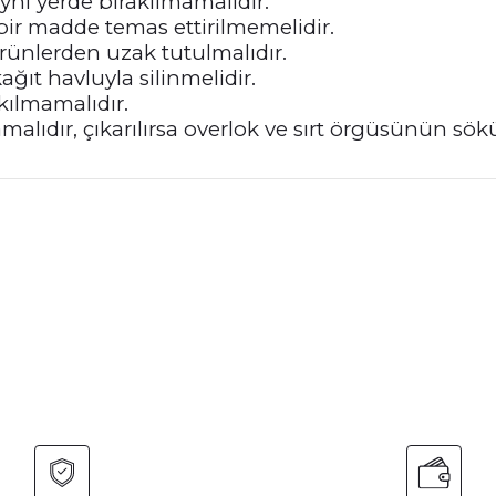
ynı yerde bırakılmamalıdır.
bir madde temas ettirilmemelidir.
ürünlerden uzak tutulmalıdır.
ğıt havluyla silinmelidir.
akılmamalıdır.
mamalıdır, çıkarılırsa overlok ve sırt örgüsünün s
nularda yetersiz gördüğünüz noktaları öneri formunu kullanarak tarafımız
Bu ürüne ilk yorumu siz yapın!
Yorum Yaz