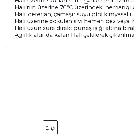
Halı üzerine konan sert eşyalar uzun süre a
Halı'nın üzerine 70ºC üzerindeki herhangi 
Halı; deterjan, çamaşır suyu gibi kimyasal 
Halı üzerine dökülen sıvı hemen bez veya ka
Halı uzun süre direkt güneş ışığı altına bır
Ağırlık altında kalan Halı çekilerek çıkarıl
Bu ürünün fiyat bilgisi, resim, ürün açıklamalarında ve diğer ko
Görüş ve önerileriniz için teşekkür ederiz.
Ürün resmi kalitesiz, bozuk veya görüntülenemiyor.
Ürün açıklamasında eksik bilgiler bulunuyor.
Ürün bilgilerinde hatalar bulunuyor.
Ürün fiyatı diğer sitelerden daha pahalı.
Bu ürüne benzer farklı alternatifler olmalı.