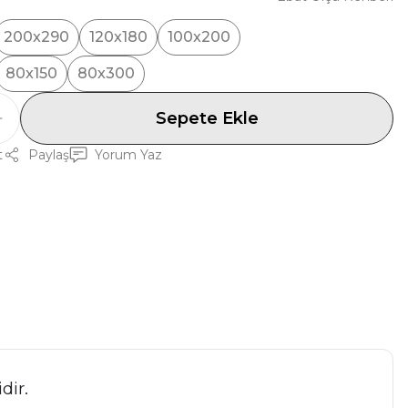
200x290
120x180
100x200
80x150
80x300
Sepete Ekle
t
Paylaş
Yorum Yaz
dir.