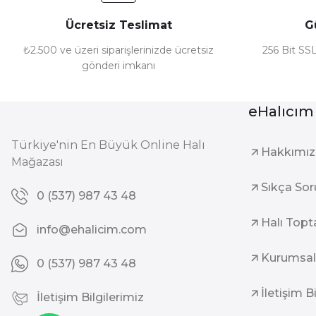
Ücretsiz Teslimat
G
₺2.500 ve üzeri siparişlerinizde ücretsiz
256 Bit SSL
gönderi imkanı
eHalıcım
Türkiye'nin En Büyük Online Halı
Hakkımı
Mağazası
Sıkça Sor
0 (537) 987 43 48
Halı Topt
info@ehalicim.com
Kurumsal
0 (537) 987 43 48
İletişim B
İletişim Bilgilerimiz