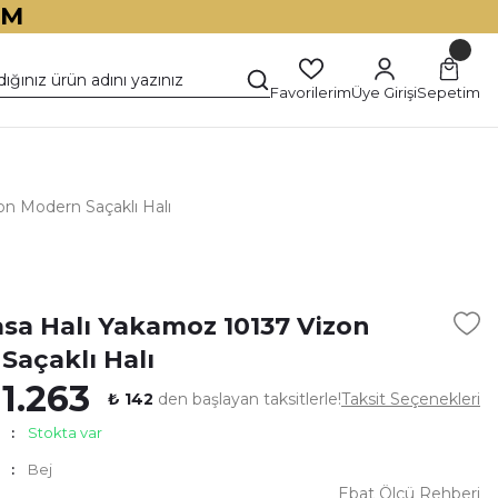
İM
Favorilerim
Üye Girişi
Sepetim
on Modern Saçaklı Halı
)
asa Halı Yakamoz 10137 Vizon
Saçaklı Halı
 1.263
₺ 142
den başlayan taksitlerle!
Taksit Seçenekleri
Stokta var
Bej
Ebat Ölçü Rehberi