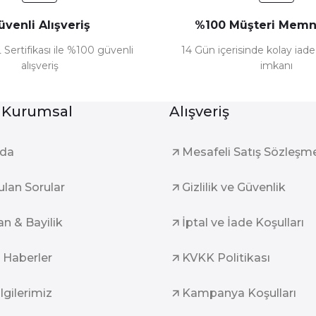
üvenli Alışveriş
%100 Müşteri Memn
 Sertifikası ile %100 güvenli
14 Gün içerisinde kolay iad
alışveriş
imkanı
Gönder
 Kurumsal
Alışveriş
zda
Mesafeli Satış Sözleşm
ulan Sorular
Gizlilik ve Güvenlik
an & Bayilik
İptal ve İade Koşulları
 Haberler
KVKK Politikası
ilgilerimiz
Kampanya Koşulları