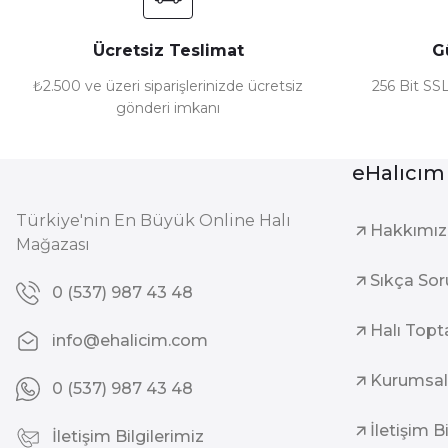
Ücretsiz Teslimat
G
₺2.500 ve üzeri siparişlerinizde ücretsiz
256 Bit SSL
gönderi imkanı
eHalıcım
Türkiye'nin En Büyük Online Halı
Hakkımı
Mağazası
Sıkça Sor
0 (537) 987 43 48
Halı Topt
info@ehalicim.com
Kurumsal
0 (537) 987 43 48
İletişim B
İletişim Bilgilerimiz