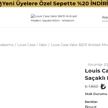
Yeni Üyelere Özel Sepette %20 İNDİR
alarımız
Louis Casa
Valor
Louis Casa Valor 6609 Antrasit Mod
Yorumlar (0
Louis C
Saçaklı 
₺
₺ 1.860
Stok Durumu
Renkler
Boyut