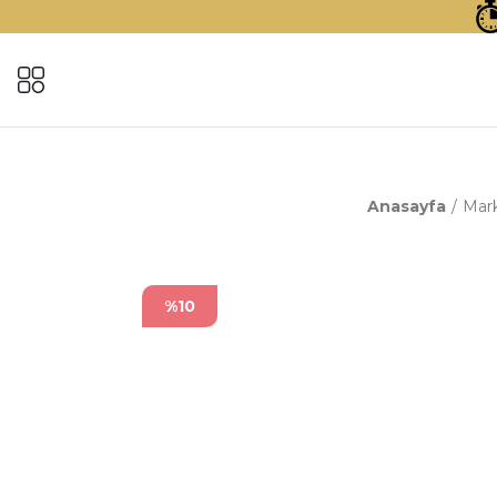
Anasayfa
Mark
%10