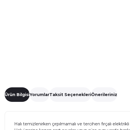
Ürün Bilgisi
Yorumlar
Taksit Seçenekleri
Önerileriniz
Halı temizlenirken çırpılmamalı ve tercihen fırçalı elektrik