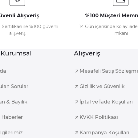
üvenli Alışveriş
%100 Müşteri Memn
 Sertifikası ile %100 güvenli
14 Gün içerisinde kolay iad
alışveriş
imkanı
Gönder
 Kurumsal
Alışveriş
zda
Mesafeli Satış Sözleşm
ulan Sorular
Gizlilik ve Güvenlik
an & Bayilik
İptal ve İade Koşulları
 Haberler
KVKK Politikası
ilgilerimiz
Kampanya Koşulları