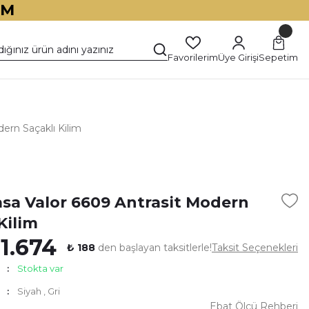
İM
Favorilerim
Üye Girişi
Sepetim
ern Saçaklı Kilim
)
asa Valor 6609 Antrasit Modern
Kilim
 1.674
₺ 188
den başlayan taksitlerle!
Taksit Seçenekleri
Stokta var
Siyah
,
Gri
Ebat Ölçü Rehberi