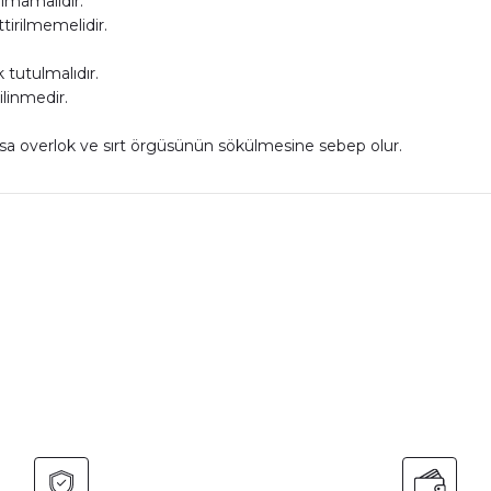
ılmamalıdır.
irilmemelidir.
 tutulmalıdır.
ilinmedir.
rılırsa overlok ve sırt örgüsünün sökülmesine sebep olur.
nularda yetersiz gördüğünüz noktaları öneri formunu kullanarak tarafımız
Bu ürüne ilk yorumu siz yapın!
Yorum Yaz