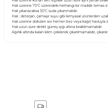
Halı üzerine konan sert eşyalar uzun süre aynı yerde bırak
Halı üzerine 70'C üzerindeki herhangi bir madde temas ett
Halı yıkanacaksa 30'C suda yıkanmalıdır.
Halı ; deterjan, çamaşır suyu gibi kimyasal ürünlerden uzak
Halı üzerine dökülen sıvı hemen bez veya kağıt havluyla s
Halı uzun süre direkt güneş ışığı altına bırakılmamalıdır.
Ağırlık altında kalan kilim çekilerek çıkarılmamalıdır, çıka
Bu ürünün fiyat bilgisi, resim, ürün açıklamalarında ve diğer ko
Görüş ve önerileriniz için teşekkür ederiz.
Ürün resmi kalitesiz, bozuk veya görüntülenemiyor.
Ürün açıklamasında eksik bilgiler bulunuyor.
Ürün bilgilerinde hatalar bulunuyor.
Ürün fiyatı diğer sitelerden daha pahalı.
Bu ürüne benzer farklı alternatifler olmalı.