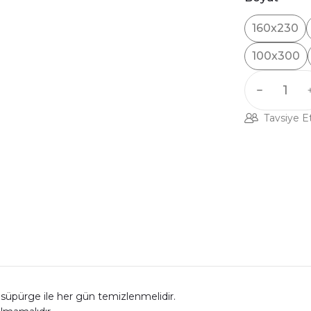
160x230
100x300
Tavsiye E
li süpürge ile her gün temizlenmelidir.