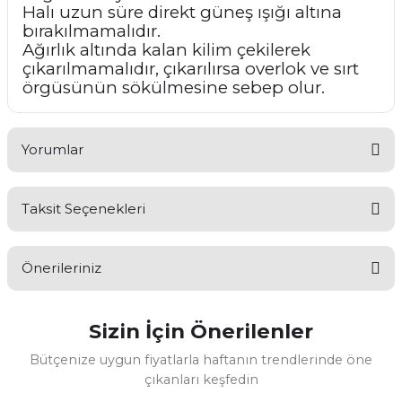
Halı uzun süre direkt güneş ışığı altına
bırakılmamalıdır.
Ağırlık altında kalan kilim çekilerek
çıkarılmamalıdır, çıkarılırsa overlok ve sırt
örgüsünün sökülmesine sebep olur.
Yorumlar
Taksit Seçenekleri
Bu ürüne ilk yorumu siz yapın!
Önerileriniz
Yorum Yaz
Sizin İçin Önerilenler
Bu ürünün fiyat bilgisi, resim, ürün açıklamalarında ve diğer
konularda yetersiz gördüğünüz noktaları öneri formunu
Bütçenize uygun fiyatlarla haftanın trendlerinde öne
kullanarak tarafımıza iletebilirsiniz.
çıkanları keşfedin
Görüş ve önerileriniz için teşekkür ederiz.