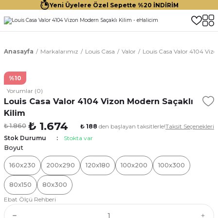
Yeni Üyelere Özel Sepette %20 İNDİRİM
Anasayfa
Markalarımız
Louis Casa
Valor
Louis Casa Valor 4104 Vizo
%10
Yorumlar (0)
Louis Casa Valor 4104 Vizon Modern Saçaklı
Kilim
₺ 1.674
₺ 1.860
₺ 188
den başlayan taksitlerle!
Taksit Seçenekleri
Stok Durumu
Stokta var
Boyut
160x230
200x290
120x180
100x200
100x300
80x150
80x300
Ebat Ölçü Rehberi