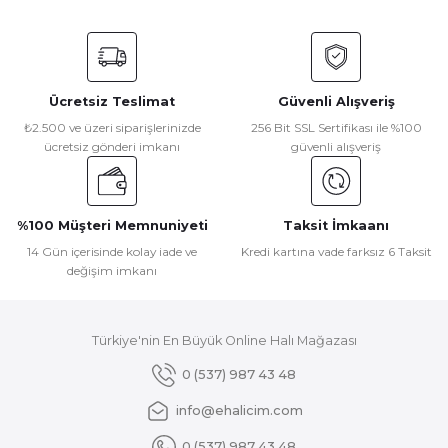
Louis Casa
%10
Ürün resmi kalitesiz, bozuk veya görüntülenemiyor.
Louis Casa Valor 4104 Antrasit Modern Saçaklı Kilim
Ürün açıklamasında eksik bilgiler bulunuyor.
Ürün bilgilerinde hatalar bulunuyor.
Ücretsiz Teslimat
Güvenli Alışveriş
Ürün fiyatı diğer sitelerden daha pahalı.
₺ 1.860
₺2.500 ve üzeri siparişlerinizde
256 Bit SSL Sertifikası ile %100
Bu ürüne benzer farklı alternatifler olmalı.
₺ 1.674
ücretsiz gönderi imkanı
güvenli alışveriş
%100 Müşteri Memnuniyeti
Taksit İmkaanı
14 Gün içerisinde kolay iade ve
Kredi kartına vade farksız 6 Taksit
değişim imkanı
Gönder
Türkiye'nin En Büyük Online Halı Mağazası
0 (537) 987 43 48
info@ehalicim.com
0 (537) 987 43 48