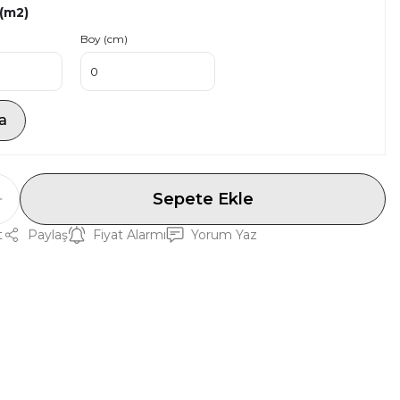
 (m2)
Boy (cm)
a
Sepete Ekle
t
Paylaş
Fiyat Alarmı
Yorum Yaz