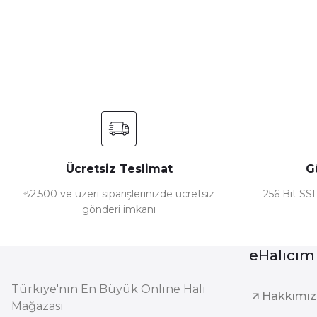
Ürün resmi kalitesiz, bozuk veya görüntülenemiyor.
Ürün açıklamasında eksik bilgiler bulunuyor.
Ürün bilgilerinde hatalar bulunuyor.
Ürün fiyatı diğer sitelerden daha pahalı.
Bu ürüne benzer farklı alternatifler olmalı.
Ücretsiz Teslimat
G
₺2.500 ve üzeri siparişlerinizde ücretsiz
256 Bit SSL
gönderi imkanı
eHalıcım
Türkiye'nin En Büyük Online Halı
Hakkımı
Mağazası