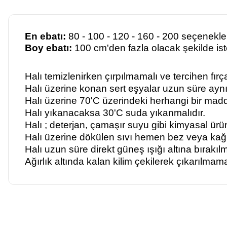
En ebatı:
80 - 100 - 120 - 160 - 200 seçeneklerin
Boy ebatı:
100 cm'den fazla olacak şekilde isten
Halı temizlenirken çırpılmamalı ve tercihen fırça
Halı üzerine konan sert eşyalar uzun süre aynı
Halı üzerine 70'C üzerindeki herhangi bir madd
Halı yıkanacaksa 30'C suda yıkanmalıdır.
Halı ; deterjan, çamaşır suyu gibi kimyasal ürü
Halı üzerine dökülen sıvı hemen bez veya kağıt
Halı uzun süre direkt güneş ışığı altına bırakıl
Ağırlık altında kalan kilim çekilerek çıkarılmam
Bu ürünün fiyat bilgisi, resim, ürün açıklamalarında ve diğer ko
Görüş ve önerileriniz için teşekkür ederiz.