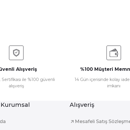
Yorum Yaz
üvenli Alışveriş
%100 Müşteri Memn
 Sertifikası ile %100 güvenli
14 Gün içerisinde kolay iad
alışveriş
imkanı
Gönder
 Kurumsal
Alışveriş
zda
Mesafeli Satış Sözleşm