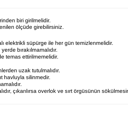
den biri girilmelidir.
ilen ölçüde girebilirsiniz.
lı elektrikli süpürge ile her gün temizlenmelidir.
 yerde bırakılmamalıdır.
e temas ettirilmemelidir.
nlerden uzak tutulmalıdır.
 havluyla silinmedir.
mamalıdır.
alıdır, çıkarılırsa overlok ve sırt örgüsünün sökülmes
nularda yetersiz gördüğünüz noktaları öneri formunu kullanarak tarafımız
Bu ürüne ilk yorumu siz yapın!