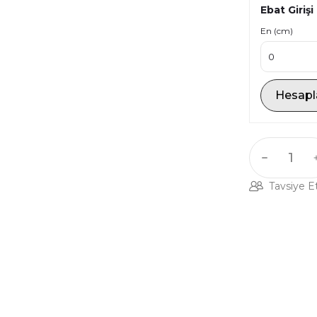
Ebat Girişi
En (cm)
Hesapl
Tavsiye E