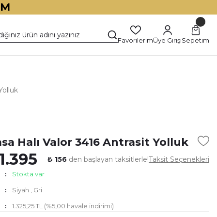
İM
Favorilerim
Üye Girişi
Sepetim
Yolluk
)
sa Halı Valor 3416 Antrasit Yolluk
1.395
₺ 156
den başlayan taksitlerle!
Taksit Seçenekleri
Stokta var
Siyah
,
Gri
1.325,25 TL (%5,00 havale indirimi)