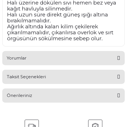
Halı üzerine dökülen sıvı hemen bez veya
kağıt havluyla silinmedir.
Halı uzun süre direkt güneş ışığı altına
bırakılmamalıdır.
Ağırlık altında kalan kilim çekilerek
çıkarılmamalıdır, çıkarılırsa overlok ve sırt
örgüsünün sökülmesine sebep olur.
Yorumlar
Taksit Seçenekleri
Bu ürüne ilk yorumu siz yapın!
Önerileriniz
Yorum Yaz
Bu ürünün fiyat bilgisi, resim, ürün açıklamalarında ve diğer
konularda yetersiz gördüğünüz noktaları öneri formunu
kullanarak tarafımıza iletebilirsiniz.