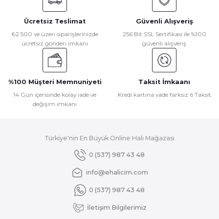
Görüş ve önerileriniz için teşekkür ederiz.
Ücretsiz Teslimat
Güvenli Alışveriş
Ürün resmi kalitesiz, bozuk veya görüntülenemiyor.
₺2.500 ve üzeri siparişlerinizde
256 Bit SSL Sertifikası ile %100
ücretsiz gönderi imkanı
güvenli alışveriş
Ürün açıklamasında eksik bilgiler bulunuyor.
Ürün bilgilerinde hatalar bulunuyor.
Ürün fiyatı diğer sitelerden daha pahalı.
%100 Müşteri Memnuniyeti
Taksit İmkaanı
Bu ürüne benzer farklı alternatifler olmalı.
14 Gün içerisinde kolay iade ve
Kredi kartına vade farksız 6 Taksit
değişim imkanı
Türkiye'nin En Büyük Online Halı Mağazası
Gönder
0 (537) 987 43 48
info@ehalicim.com
0 (537) 987 43 48
İletişim Bilgilerimiz