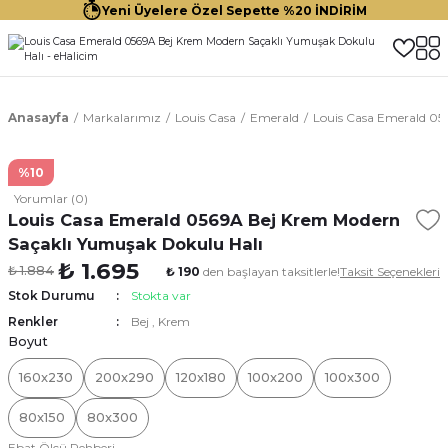
Yeni Üyelere Özel Sepette %20 İNDİRİM
Anasayfa
Markalarımız
Louis Casa
Emerald
Louis Casa Emerald 05
%10
Yorumlar (0)
Louis Casa Emerald 0569A Bej Krem Modern
Saçaklı Yumuşak Dokulu Halı
₺ 1.695
₺ 1.884
₺ 190
den başlayan taksitlerle!
Taksit Seçenekleri
Stok Durumu
Stokta var
Renkler
Bej
,
Krem
Boyut
160x230
200x290
120x180
100x200
100x300
80x150
80x300
Ebat Ölçü Rehberi