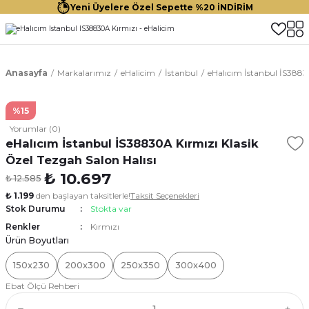
Yeni Üyelere Özel Sepette %20 İNDİRİM
Anasayfa
Markalarımız
eHalicim
İstanbul
eHalıcım İstanbul İS38830
%15
Yorumlar (0)
eHalıcım İstanbul İS38830A Kırmızı Klasik
Özel Tezgah Salon Halısı
₺ 10.697
₺ 12.585
₺ 1.199
den başlayan taksitlerle!
Taksit Seçenekleri
Stok Durumu
Stokta var
Renkler
Kırmızı
Ürün Boyutları
150x230
200x300
250x350
300x400
Ebat Ölçü Rehberi