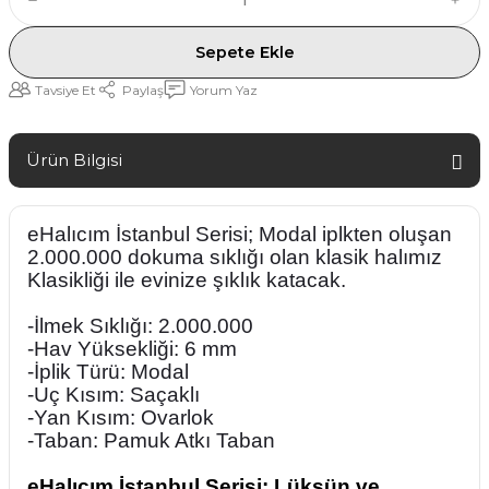
Sepete Ekle
Tavsiye Et
Paylaş
Yorum Yaz
Ürün Bilgisi
eHalıcım İstanbul Serisi; Modal iplkten oluşan
2.000.000 dokuma sıklığı olan klasik halımız
Klasikliği ile evinize şıklık katacak.
-İlmek Sıklığı: 2.000.000
-Hav Yüksekliği: 6 mm
-İplik Türü: Modal
-Uç Kısım: Saçaklı
-Yan Kısım: Ovarlok
-Taban: Pamuk Atkı Taban
eHalıcım İstanbul Serisi: Lüksün ve