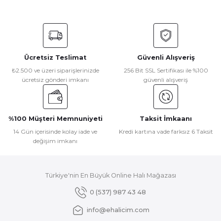
Bu ürünün fiyat bilgisi, resim, ürün açıklamalarında ve diğer
konularda yetersiz gördüğünüz noktaları öneri formunu
kullanarak tarafımıza iletebilirsiniz.
Görüş ve önerileriniz için teşekkür ederiz.
Ücretsiz Teslimat
Güvenli Alışveriş
Ürün resmi kalitesiz, bozuk veya görüntülenemiyor.
₺2.500 ve üzeri siparişlerinizde
256 Bit SSL Sertifikası ile %100
ücretsiz gönderi imkanı
güvenli alışveriş
Ürün açıklamasında eksik bilgiler bulunuyor.
Ürün bilgilerinde hatalar bulunuyor.
Ürün fiyatı diğer sitelerden daha pahalı.
%100 Müşteri Memnuniyeti
Taksit İmkaanı
Bu ürüne benzer farklı alternatifler olmalı.
14 Gün içerisinde kolay iade ve
Kredi kartına vade farksız 6 Taksit
değişim imkanı
Türkiye'nin En Büyük Online Halı Mağazası
Gönder
0 (537) 987 43 48
info@ehalicim.com