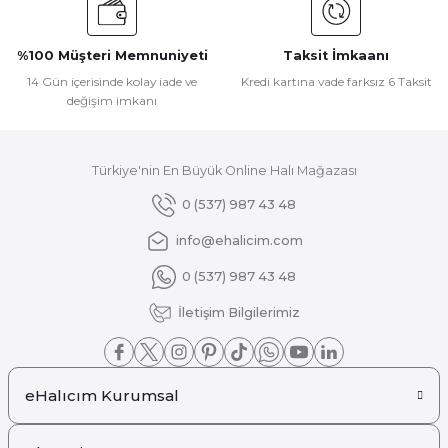
Ürün bilgilerinde hatalar bulunuyor.
Ürün fiyatı diğer sitelerden daha pahalı.
%100 Müşteri Memnuniyeti
Taksit İmkaanı
Bu ürüne benzer farklı alternatifler olmalı.
14 Gün içerisinde kolay iade ve
Kredi kartına vade farksız 6 Taksit
değişim imkanı
Türkiye'nin En Büyük Online Halı Mağazası
Gönder
0 (537) 987 43 48
info@ehalicim.com
0 (537) 987 43 48
İletişim Bilgilerimiz
eHalıcım Kurumsal