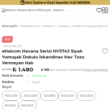
Yeni Üyelere Özel Sepette %20 İNDİRİM
Anasayfa
Markalarımız
eHalicim
Havana
eHalıcım Havana Serisi H
%15
Yorumlar (0)
eHalıcım Havana Serisi HV3743 Siyah
Yumuşak Dokulu İskandinav Hav Tozu
Vermeyen Halı
₺ 1.480
₺ 1.741
₺ 166
den başlayan taksitlerle!
Taksit Seçenekleri
Stok Durumu
Stokta var
Renkler
Siyah
Boyut
160x230
200x290
120x180
100x200
100x300
80x150
80x300