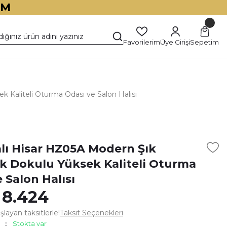
İM
Favorilerim
Üye Girişi
Sepetim
 Kaliteli Oturma Odası ve Salon Halısı
)
alı Hisar HZ05A Modern Şık
 Dokulu Yüksek Kaliteli Oturma
 Salon Halısı
 8.424
layan taksitlerle!
Taksit Seçenekleri
Stokta var