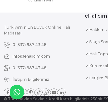
gönderi imkanı
eHalıcım
Türkiye'nin En Büyük Online Halı
Hakkımı
Mağazası
Sıkça Sor
0 (537) 987 43 48
Halı Topt
info@ehalicim.com
Kurumsal
0 (537) 987 43 48
İletişim B
İletişim Bilgilerimiz
© Tüm Hakları Saklıdır. Kredi kartı bilgileriniz 256bit S