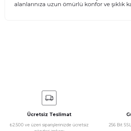
alanlarınıza uzun ömürlü konfor ve şıklık k
Bu ürünün fiyat bilgisi, resim, ürün açıklamalarında ve diğer ko
Görüş ve önerileriniz için teşekkür ederiz.
Ürün resmi kalitesiz, bozuk veya görüntülenemiyor.
Ürün açıklamasında eksik bilgiler bulunuyor.
Ürün bilgilerinde hatalar bulunuyor.
Ürün fiyatı diğer sitelerden daha pahalı.
Bu ürüne benzer farklı alternatifler olmalı.
Ücretsiz Teslimat
G
₺2.500 ve üzeri siparişlerinizde ücretsiz
256 Bit SSL