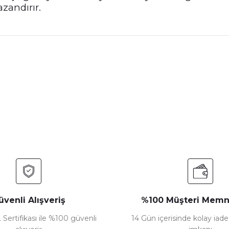
azandırır.
nularda yetersiz gördüğünüz noktaları öneri formunu kullanarak tarafımız
Bu ürüne ilk yorumu siz yapın!
Yorum Yaz
üvenli Alışveriş
%100 Müşteri Memn
 Sertifikası ile %100 güvenli
14 Gün içerisinde kolay iad