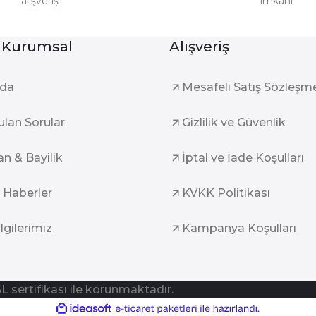
alışveriş
imkanı
Gönder
 Kurumsal
Alışveriş
zda
Mesafeli Satış Sözleşm
ulan Sorular
Gizlilik ve Güvenlik
an & Bayilik
İptal ve İade Koşulları
 Haberler
KVKK Politikası
ilgilerimiz
Kampanya Koşulları
SL sertifikası ile korunmaktadır.
ile
ideasoft
e-