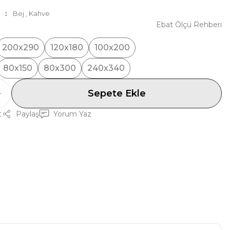
Bej
,
Kahve
Ebat Ölçü Rehberi
200x290
120x180
100x200
80x150
80x300
240x340
Sepete Ekle
t
Paylaş
Yorum Yaz