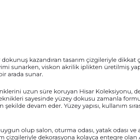
r dokunuş kazandıran tasarım çizgileriyle dikkat 
mi sunarken, viskon akrilik iplikten üretilmiş ya
bir arada sunar.
renklerini uzun süre koruyan Hisar Koleksiyonu,
 teknikleri sayesinde yüzey dokusu zamanla form
şekilde devam eder. Yüzey yapısı, kullanım sıras
ygun olup salon, oturma odası, yatak odası ve a
ım çizgileriyle dekorasyona kolayca entegre olan 