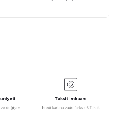
a iletebilirsiniz.
uniyeti
Taksit İmkaanı
e ve değişim
Kredi kartına vade farksız 6 Taksit