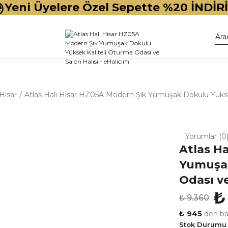
Yeni Üyelere Özel Sepette %20 İNDİR
Hisar
Atlas Halı Hisar HZ05A Modern Şık Yumuşak Dokulu Yüksek
Yorumlar (0
Atlas H
Yumuşak
Odası ve
₺
₺ 9.360
₺ 945
den baş
Stok Durumu