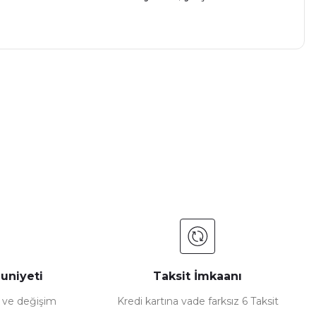
a iletebilirsiniz.
uniyeti
Taksit İmkaanı
e ve değişim
Kredi kartına vade farksız 6 Taksit