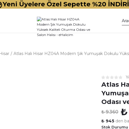
Yeni Üyelere Özel Sepette %20 İNDİR
Hisar
Atlas Halı Hisar HZ04A Modern Şık Yumuşak Dokulu Yüksek
Y
Atlas H
Yumuşak
Odası ve
₺
₺ 9.360
₺ 945
den baş
Stok Durumu