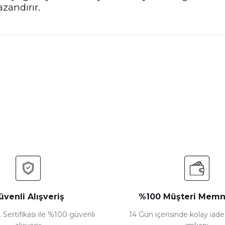
azandırır.
nularda yetersiz gördüğünüz noktaları öneri formunu kullanarak tarafımız
Bu ürüne ilk yorumu siz yapın!
Yorum Yaz
üvenli Alışveriş
%100 Müşteri Memn
 Sertifikası ile %100 güvenli
14 Gün içerisinde kolay iad