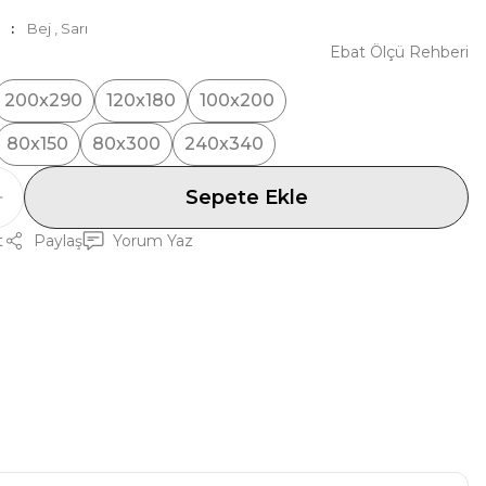
Bej
,
Sarı
Ebat Ölçü Rehberi
200x290
120x180
100x200
80x150
80x300
240x340
Sepete Ekle
t
Paylaş
Yorum Yaz