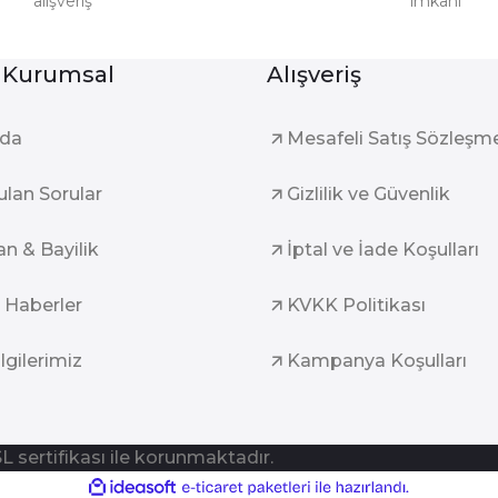
alışveriş
imkanı
Gönder
 Kurumsal
Alışveriş
zda
Mesafeli Satış Sözleşm
ulan Sorular
Gizlilik ve Güvenlik
an & Bayilik
İptal ve İade Koşulları
 Haberler
KVKK Politikası
ilgilerimiz
Kampanya Koşulları
SL sertifikası ile korunmaktadır.
ile
ideasoft
e-