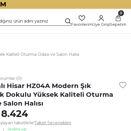
İM
0
Favorilerim
Üye Girişi
Sepetim
 Kaliteli Oturma Odası ve Salon Halısı
orumlar (0)
alı Hisar HZ04A Modern Şık
 Dokulu Yüksek Kaliteli Oturma
 Salon Halısı
 8.424
layan taksitlerle!
Taksit Seçenekleri
Stokta var