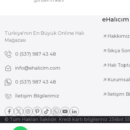
gönderi imkanı
eHalıcım
Türkiye'nin En Büyük Online Halı
Hakkımı
Mağazası
Sıkça Sor
0 (537) 987 43 48
Halı Topt
info@ehalicim.com
Kurumsal
0 (537) 987 43 48
İletişim B
İletişim Bilgilerimiz
© Tüm Hakları Saklıdır. Kredi kartı bilgileriniz 256bit S