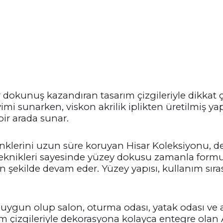
r dokunuş kazandıran tasarım çizgileriyle dikkat 
mi sunarken, viskon akrilik iplikten üretilmiş ya
bir arada sunar.
renklerini uzun süre koruyan Hisar Koleksiyonu,
 teknikleri sayesinde yüzey dokusu zamanla form
şekilde devam eder. Yüzey yapısı, kullanım sıras
ygun olup salon, oturma odası, yatak odası ve a
ım çizgileriyle dekorasyona kolayca entegre olan 