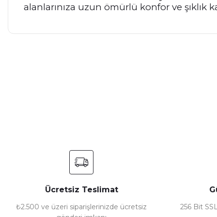
alanlarınıza uzun ömürlü konfor ve şıklık k
Bu ürünün fiyat bilgisi, resim, ürün açıklamalarında ve diğer ko
Görüş ve önerileriniz için teşekkür ederiz.
Ürün resmi kalitesiz, bozuk veya görüntülenemiyor.
Ürün açıklamasında eksik bilgiler bulunuyor.
Ürün bilgilerinde hatalar bulunuyor.
Ürün fiyatı diğer sitelerden daha pahalı.
Bu ürüne benzer farklı alternatifler olmalı.
Ücretsiz Teslimat
G
₺2.500 ve üzeri siparişlerinizde ücretsiz
256 Bit SSL