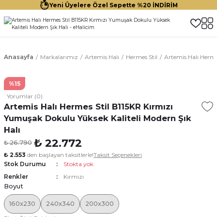
Yeni Üyelere Özel Sepette %20 İNDİRİM
Anasayfa
Markalarımız
Artemis Halı
Hermes Stil
Artemis Halı Herme
%15
Yorumlar (0)
Artemis Halı Hermes Stil B115KR Kırmızı
Yumuşak Dokulu Yüksek Kaliteli Modern Şık
Halı
₺ 22.772
₺ 26.790
₺ 2.553
den başlayan taksitlerle!
Taksit Seçenekleri
Stok Durumu
Stokta yok
Renkler
Kırmızı
Boyut
160x230
240x340
200x300