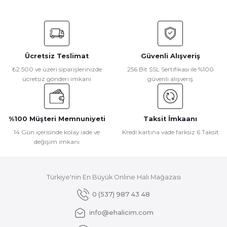
Bu ürünün fiyat bilgisi, resim, ürün açıklamalarında ve diğer
konularda yetersiz gördüğünüz noktaları öneri formunu
kullanarak tarafımıza iletebilirsiniz.
Görüş ve önerileriniz için teşekkür ederiz.
Ücretsiz Teslimat
Güvenli Alışveriş
Ürün resmi kalitesiz, bozuk veya görüntülenemiyor.
₺2.500 ve üzeri siparişlerinizde
256 Bit SSL Sertifikası ile %100
ücretsiz gönderi imkanı
güvenli alışveriş
Ürün açıklamasında eksik bilgiler bulunuyor.
Ürün bilgilerinde hatalar bulunuyor.
Ürün fiyatı diğer sitelerden daha pahalı.
%100 Müşteri Memnuniyeti
Taksit İmkaanı
Bu ürüne benzer farklı alternatifler olmalı.
14 Gün içerisinde kolay iade ve
Kredi kartına vade farksız 6 Taksit
değişim imkanı
Türkiye'nin En Büyük Online Halı Mağazası
Gönder
0 (537) 987 43 48
info@ehalicim.com