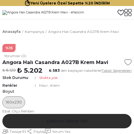
Yeni Üyelere Özel Sepette %20 İNDİRİM
Anasayfa
Kampanya
Angora Halı Casandra A027B Krem Mavi
%15
Yorumlar (0)
Angora Halı Casandra A027B Krem Mavi
₺ 5.202
₺ 6.120
₺ 583
den başlayan taksitlerle!
Taksit Seçenekleri
Stok Durumu
Stokta yok
Renkler
Mavi
,
Krem
Boyut
160x230
Ebat Ölçü Rehberi
Gelince Haber Ver
Tavsiye Et
Paylaş
Yorum Yaz