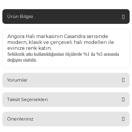
Ürün Bilgisi
Angora Halı markasının Casandra serisinde
modern, klasik ve çerçeveli halı modelleri ile
evinize renk katın.
Selülozik atkı kullanıldığından ölçülerde %1 ila %5 arasında
değişim olabilir.
Yorumlar
Taksit Seçenekleri
Bu ürüne ilk yorumu siz yapın!
Önerileriniz
Yorum Yaz