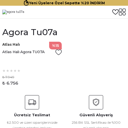
Yeni Üyelere Özel Sepette %20 İNDİRİM
Agora Tu07a
Atlas Halı
%15
Atlas Halı Agora TU07A
₺ 7.949
₺ 6.756
Ücretsiz Teslimat
Güvenli Alışveriş
₺2.500 ve üzeri siparişlerinizde
256 Bit SSL Sertifikası ile %100
ücretsiz gönderi imkanı
güvenli alışveriş