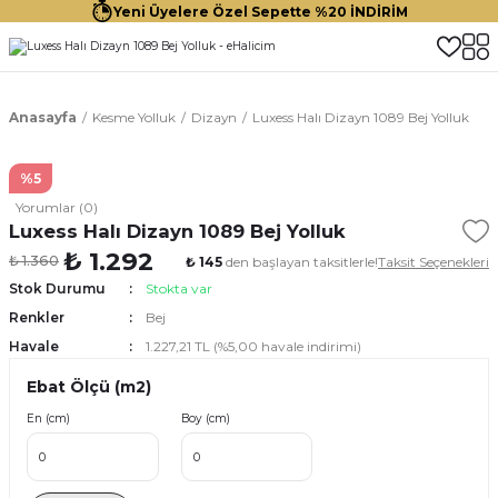
Yeni Üyelere Özel Sepette %20 İNDİRİM
Anasayfa
Kesme Yolluk
Dizayn
Luxess Halı Dizayn 1089 Bej Yolluk
%5
Yorumlar (0)
Luxess Halı Dizayn 1089 Bej Yolluk
₺ 1.292
₺ 1.360
₺ 145
den başlayan taksitlerle!
Taksit Seçenekleri
Stok Durumu
Stokta var
Renkler
Bej
Havale
1.227,21 TL (%5,00 havale indirimi)
Ebat Ölçü (m2)
En (cm)
Boy (cm)