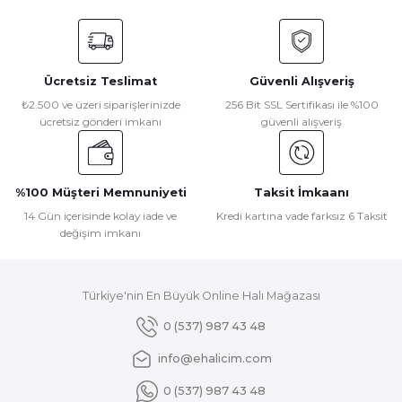
Bu ürünün fiyat bilgisi, resim, ürün açıklamalarında ve diğer
konularda yetersiz gördüğünüz noktaları öneri formunu
kullanarak tarafımıza iletebilirsiniz.
Görüş ve önerileriniz için teşekkür ederiz.
Ücretsiz Teslimat
Güvenli Alışveriş
Ürün resmi kalitesiz, bozuk veya görüntülenemiyor.
₺2.500 ve üzeri siparişlerinizde
256 Bit SSL Sertifikası ile %100
ücretsiz gönderi imkanı
güvenli alışveriş
Ürün açıklamasında eksik bilgiler bulunuyor.
Ürün bilgilerinde hatalar bulunuyor.
Ürün fiyatı diğer sitelerden daha pahalı.
%100 Müşteri Memnuniyeti
Taksit İmkaanı
Bu ürüne benzer farklı alternatifler olmalı.
14 Gün içerisinde kolay iade ve
Kredi kartına vade farksız 6 Taksit
değişim imkanı
Türkiye'nin En Büyük Online Halı Mağazası
Gönder
0 (537) 987 43 48
info@ehalicim.com
0 (537) 987 43 48