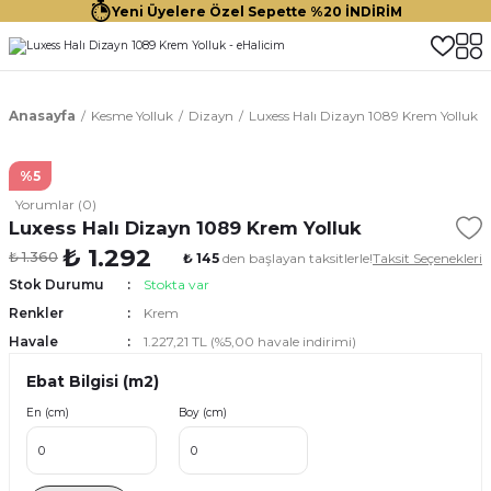
Yeni Üyelere Özel Sepette %20 İNDİRİM
Anasayfa
Kesme Yolluk
Dizayn
Luxess Halı Dizayn 1089 Krem Yolluk
%5
Yorumlar (0)
Luxess Halı Dizayn 1089 Krem Yolluk
₺ 1.292
₺ 1.360
₺ 145
den başlayan taksitlerle!
Taksit Seçenekleri
Stok Durumu
Stokta var
Renkler
Krem
Havale
1.227,21 TL (%5,00 havale indirimi)
Ebat Bilgisi (m2)
En (cm)
Boy (cm)