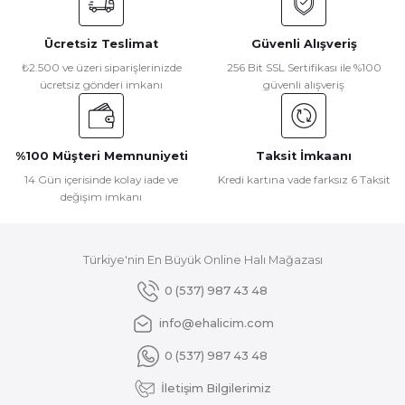
Görüş ve önerileriniz için teşekkür ederiz.
Ücretsiz Teslimat
Güvenli Alışveriş
Ürün resmi kalitesiz, bozuk veya görüntülenemiyor.
₺2.500 ve üzeri siparişlerinizde
256 Bit SSL Sertifikası ile %100
ücretsiz gönderi imkanı
güvenli alışveriş
Ürün açıklamasında eksik bilgiler bulunuyor.
Ürün bilgilerinde hatalar bulunuyor.
Ürün fiyatı diğer sitelerden daha pahalı.
%100 Müşteri Memnuniyeti
Taksit İmkaanı
Bu ürüne benzer farklı alternatifler olmalı.
14 Gün içerisinde kolay iade ve
Kredi kartına vade farksız 6 Taksit
değişim imkanı
Türkiye'nin En Büyük Online Halı Mağazası
Gönder
0 (537) 987 43 48
info@ehalicim.com
0 (537) 987 43 48
İletişim Bilgilerimiz