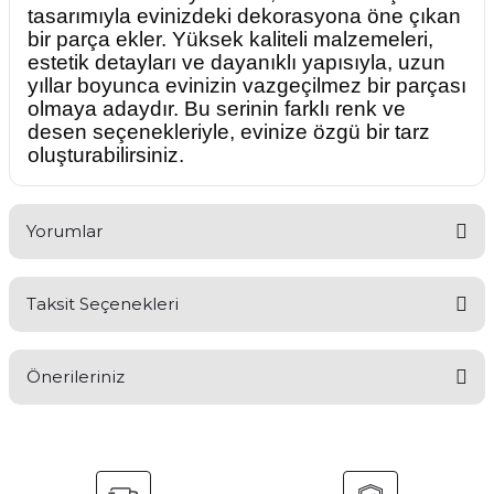
tasarımıyla evinizdeki dekorasyona öne çıkan
bir parça ekler. Yüksek kaliteli malzemeleri,
estetik detayları ve dayanıklı yapısıyla, uzun
yıllar boyunca evinizin vazgeçilmez bir parçası
olmaya adaydır. Bu serinin farklı renk ve
desen seçenekleriyle, evinize özgü bir tarz
oluşturabilirsiniz.
Yorumlar
Taksit Seçenekleri
Bu ürüne ilk yorumu siz yapın!
Önerileriniz
Yorum Yaz
Bu ürünün fiyat bilgisi, resim, ürün açıklamalarında ve diğer
konularda yetersiz gördüğünüz noktaları öneri formunu
kullanarak tarafımıza iletebilirsiniz.