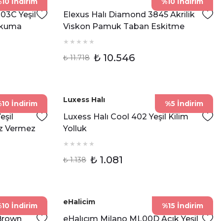
10 İndirim
%10 İndirim
Z03C Yeşil
Elexus Halı Diamond 3845 Akrilik
okuma
Viskon Pamuk Taban Eskitme
Desenli Şık Halı
₺ 10.546
₺ 11.718
Luxess Halı
10 İndirim
%5 İndirim
eşil
Luxess Halı Cool 402 Yeşil Kilim
z Vermez
Yolluk
₺ 1.081
₺ 1.138
eHalicim
10 İndirim
%15 İndirim
Brown
eHalıcım Milano ML00D Açık Yeşil