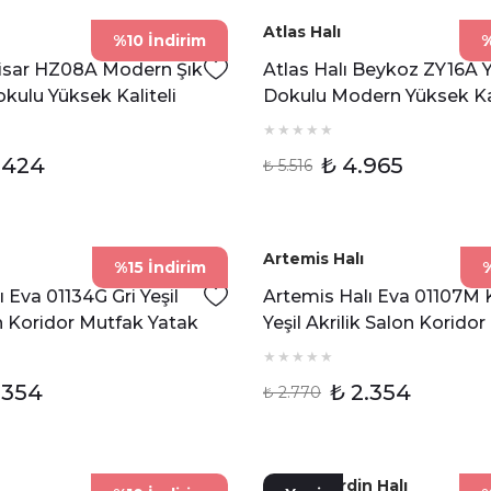
Atlas Halı
%10 İndirim
%
Hisar HZ08A Modern Şık
Atlas Halı Beykoz ZY16A
ulu Yüksek Kaliteli
Dokulu Modern Yüksek Kal
ı ve Salon Halısı
Halı
.424
₺ 4.965
₺ 5.516
Artemis Halı
%15 İndirim
%
 Eva 01134G Gri Yeşil
Artemis Halı Eva 01107M
on Koridor Mutfak Yatak
Yeşil Akrilik Salon Korido
Yatak Odası Halısı
.354
₺ 2.354
₺ 2.770
Pierre Cardin Halı