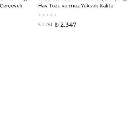
 Çerçeveli
Hav Tozu vermez Yüksek Kalite
Yumuşak Dokulu Halı
₺ 2.347
₺ 2.761