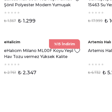
Şönil Polyester Modern Yumuşak
15463 Su Yeş
Dokulu Kilim
Çerçeveli 
₺ 1.299
₺ 1
₺ 1.367
₺ 17.999
eHalicim
Artemis Halı
%15 İndirim
eHalıcım Milano ML00F Koyu Yeşil
Artemis Hal
Hav Tozu vermez Yüksek Kalite
Yumuşak Dokulu Halı
₺ 2.347
₺ 5
₺ 2.761
₺ 6.732