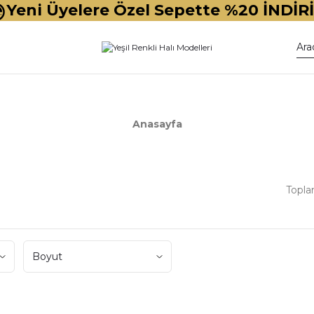
Yeni Üyelere Özel Sepette %20 İNDİR
Anasayfa
Topla
Boyut