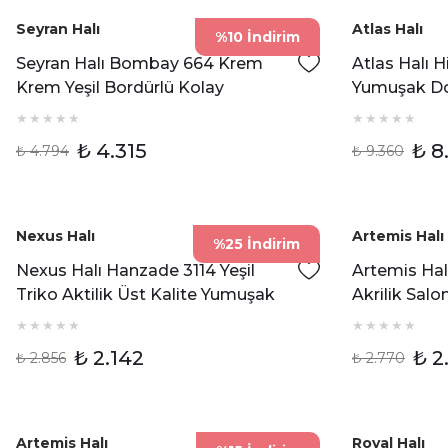
Seyran Halı
Atlas Halı
%10 İndirim
Seyran Halı Bombay 664 Krem
Atlas Halı 
Krem Yeşil Bordürlü Kolay
Yumuşak Dok
Temizlenen Hav Toz Vermez Sisal
Oturma Odas
Halı
₺ 4.315
₺ 8
₺ 4.794
₺ 9.360
Nexus Halı
Artemis Halı
%25 İndirim
Nexus Halı Hanzade 3114 Yeşil
Artemis Halı
Triko Aktilik Üst Kalite Yumuşak
Akrilik Sal
Dokulu Modern Halı
Odası Halısı
₺ 2.142
₺ 2
₺ 2.856
₺ 2.770
Artemis Halı
Royal Halı