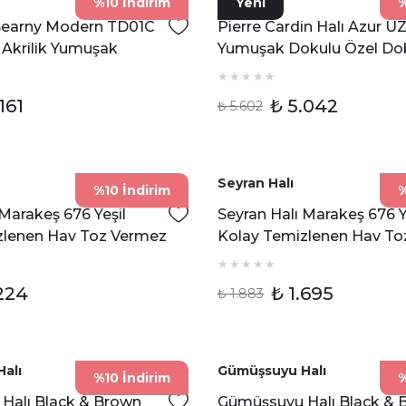
%10 İndirim
Yeni
%
 Bearny Modern TD01C
Pierre Cardin Halı Azur U
n Akrilik Yumuşak
Yumuşak Dokulu Özel D
ern Halı
Tezgah Halısı
161
₺ 5.042
₺ 5.602
Seyran Halı
%10 İndirim
%
 Marakeş 676 Yeşil
Seyran Halı Marakeş 676 Y
zlenen Hav Toz Vermez
Kolay Temizlenen Hav To
Etnik Halı
.224
₺ 1.695
₺ 1.883
alı
Gümüşsuyu Halı
%10 İndirim
%
Halı Black & Brown
Gümüşsuyu Halı Black & 