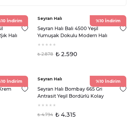
Seyran Halı
10 İndirim
%10 İndirim
il
Seyran Halı Bali 4500 Yeşil
ık Halı
Yumuşak Dokulu Modern Halı
₺ 2.590
₺ 2.878
Seyran Halı
10 İndirim
%10 İndirim
 Krem
Seyran Halı Bombay 665 Gri
Antrasit Yeşil Bordürlü Kolay
ez Sisal
Temizlenen Hav Toz Vermez Sisal
Halı
₺ 4.315
₺ 4.794