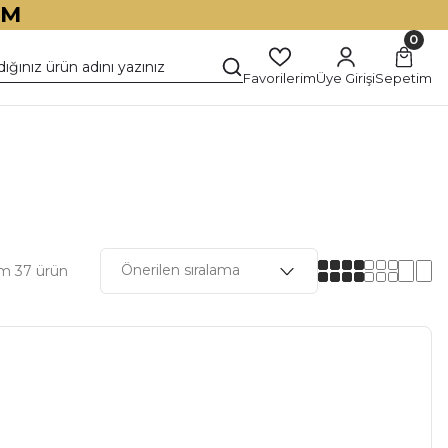
İM
0
Favorilerim
Üye Girişi
Sepetim
m 37 ürün