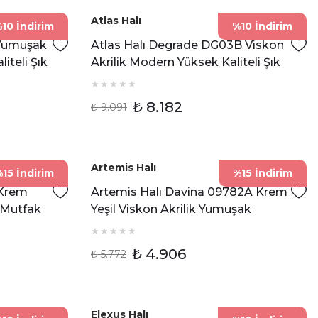
Atlas Halı
10 İndirim
%10 İndirim
 Yumuşak
Atlas Halı Degrade DG03B Viskon
iteli Şık
Akrilik Modern Yüksek Kaliteli Şık
Halı
₺ 8.182
₺ 9.091
Artemis Halı
15 İndirim
%15 İndirim
 Krem
Artemis Halı Davina 09782A Krem
r Mutfak
Yeşil Viskon Akrilik Yumuşak
Dokulu Modern Oturma Odası ve
Salon Halısı
₺ 4.906
₺ 5.772
Elexus Halı