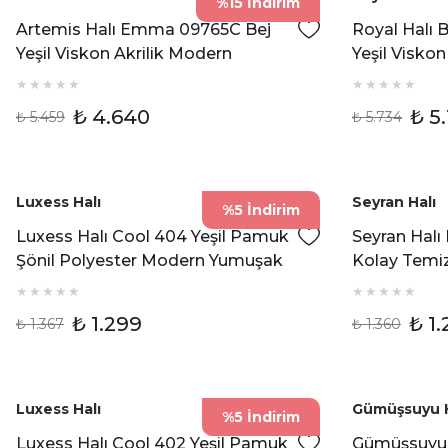
%15 İndirim
Artemis Halı Emma 09765C Bej
Royal Halı
Yeşil Viskon Akrilik Modern
Yeşil Visko
Oturma Odası ve Salon Halısı
Dokulu Mod
₺ 4.640
₺ 5.
₺ 5.459
₺ 5.734
Luxess Halı
Seyran Halı
%5 İndirim
Luxess Halı Cool 404 Yeşil Pamuk
Seyran Halı
Şönil Polyester Modern Yumuşak
Kolay Temi
Dokulu Kilim
Etnik Yolluk
₺ 1.299
₺ 1
₺ 1.367
₺ 1.360
Luxess Halı
Gümüşsuyu H
%5 İndirim
Luxess Halı Cool 402 Yeşil Pamuk
Gümüşsuyu 