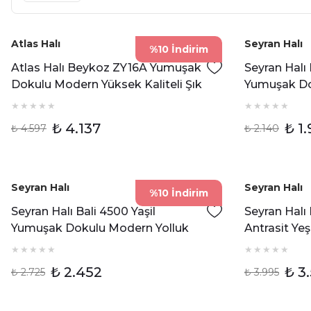
Atlas Halı
Seyran Halı
%10 İndirim
Atlas Halı Beykoz ZY16A Yumuşak
Seyran Halı 
Dokulu Modern Yüksek Kaliteli Şık
Yumuşak Do
Yolluk
Yolluk
₺ 4.137
₺ 1
₺ 4.597
₺ 2.140
Seyran Halı
Seyran Halı
%10 İndirim
Seyran Halı Bali 4500 Yaşil
Seyran Halı
Yumuşak Dokulu Modern Yolluk
Antrasit Yeş
Temizlenen
Yolluk
₺ 2.452
₺ 3
₺ 2.725
₺ 3.995