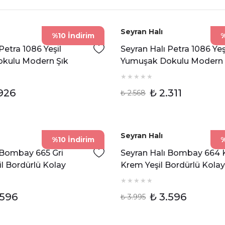
Seyran Halı
%10 İndirim
%
Petra 1086 Yeşil
Seyran Halı Petra 1086 Yeş
kulu Modern Şık
Yumuşak Dokulu Modern Ş
.926
₺ 2.311
₺ 2.568
Seyran Halı
%10 İndirim
%
 Bombay 665 Gri
Seyran Halı Bombay 664
il Bordürlü Kolay
Krem Yeşil Bordürlü Kolay
 Hav Toz Vermez Sisal
Temizlenen Hav Toz Verm
Yolluk
.596
₺ 3.596
₺ 3.995