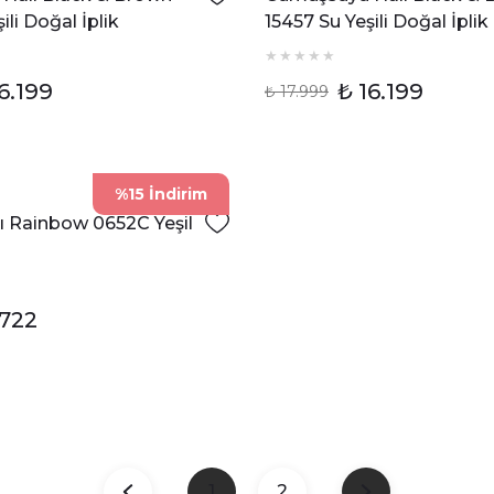
ili Doğal İplik
15457 Su Yeşili Doğal İplik
Dokuma Taban Halı
Dokuma Taban Halı
6.199
₺ 16.199
₺ 17.999
%15 İndirim
ı Rainbow 0652C Yeşil
.722
1
2