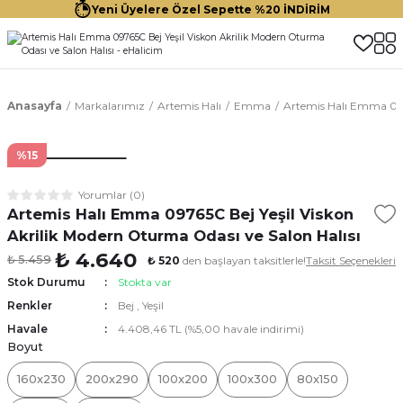
Yeni Üyelere Özel Sepette %20 İNDİRİM
Anasayfa
Markalarımız
Artemis Halı
Emma
Artemis Halı Emma 0976
%15
Yorumlar (0)
Artemis Halı Emma 09765C Bej Yeşil Viskon
Akrilik Modern Oturma Odası ve Salon Halısı
₺ 4.640
₺ 5.459
₺ 520
den başlayan taksitlerle!
Taksit Seçenekleri
Stok Durumu
Stokta var
Renkler
Bej
,
Yeşil
Havale
4.408,46 TL (%5,00 havale indirimi)
Boyut
160x230
200x290
100x200
100x300
80x150