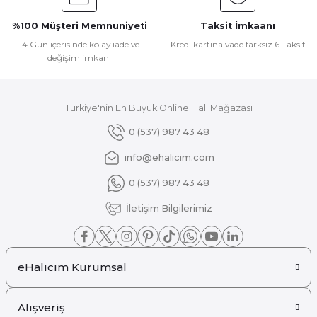
Ürün fiyatı diğer sitelerden daha pahalı.
%100 Müşteri Memnuniyeti
Taksit İmkaanı
Bu ürüne benzer farklı alternatifler olmalı.
14 Gün içerisinde kolay iade ve
Kredi kartına vade farksız 6 Taksit
değişim imkanı
Türkiye'nin En Büyük Online Halı Mağazası
Gönder
0 (537) 987 43 48
info@ehalicim.com
0 (537) 987 43 48
İletişim Bilgilerimiz
eHalıcım Kurumsal
Alışveriş