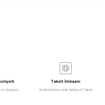
a iletebilirsiniz.
uniyeti
Taksit İmkaanı
e ve değişim
Kredi kartına vade farksız 6 Taksit