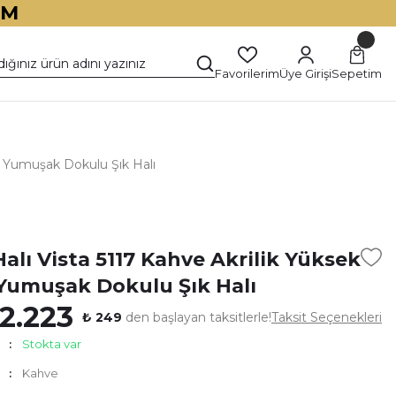
İM
Favorilerim
Üye Girişi
Sepetim
li Yumuşak Dokulu Şık Halı
)
alı Vista 5117 Kahve Akrilik Yüksek
i Yumuşak Dokulu Şık Halı
2.223
₺ 249
den başlayan taksitlerle!
Taksit Seçenekleri
Stokta var
Kahve