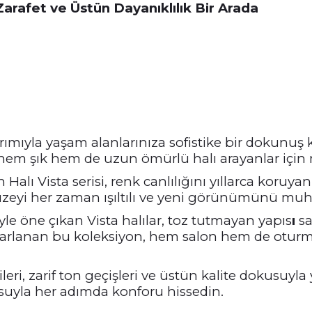
arafet ve Üstün Dayanıklılık Bir Arada
ımıyla yaşam alanlarınıza sofistike bir dokunuş k
hem şık hem de uzun ömürlü halı arayanlar için 
 Halı Vista serisi, renk canlılığını yıllarca koruyan
 yüzeyi her zaman ışıltılı ve yeni görünümünü muh
riyle öne çıkan Vista halılar, toz tutmayan yapıs
ı
sa
sarlanan bu koleksiyon, hem salon hem de oturma
eri, zarif ton geçişleri ve üstün kalite dokusuyla 
uyla her adımda konforu hissedin.