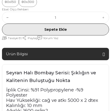
80x150
80x300
Ebat Ölçü Rehberi
Sepete Ekle
Tavsiye Et
Paylaş
Yorum Yaz
Ürün Bilgisi
Seyran Halı Bombay Serisi: Şıklığın ve
Kalitenin Buluştuğu Nokta
İplik Cinsi: %91 Polypropylene -%9
Polyester
Hav Yüksekliği: cağ ve atkı 5000 x 2 dtex
Kalınlığı: 10 mm
Ağırlık: 1600 gr/m2