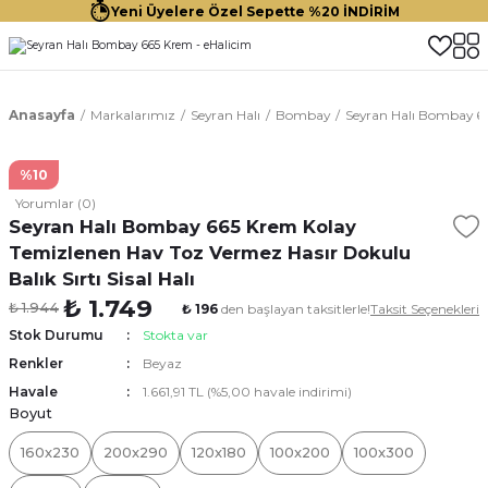
Yeni Üyelere Özel Sepette %20 İNDİRİM
Anasayfa
Markalarımız
Seyran Halı
Bombay
Seyran Halı Bombay 665
%10
Yorumlar (0)
Seyran Halı Bombay 665 Krem Kolay
Temizlenen Hav Toz Vermez Hasır Dokulu
Balık Sırtı Sisal Halı
₺ 1.749
₺ 1.944
₺ 196
den başlayan taksitlerle!
Taksit Seçenekleri
Stok Durumu
Stokta var
Renkler
Beyaz
Havale
1.661,91 TL (%5,00 havale indirimi)
Boyut
160x230
200x290
120x180
100x200
100x300