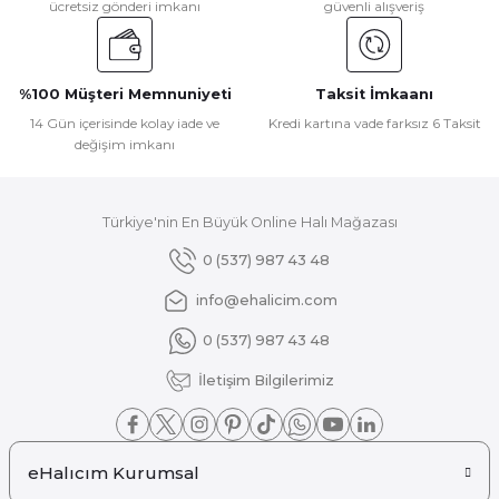
ücretsiz gönderi imkanı
güvenli alışveriş
Ürün açıklamasında eksik bilgiler bulunuyor.
Ürün bilgilerinde hatalar bulunuyor.
Ürün fiyatı diğer sitelerden daha pahalı.
%100 Müşteri Memnuniyeti
Taksit İmkaanı
Bu ürüne benzer farklı alternatifler olmalı.
14 Gün içerisinde kolay iade ve
Kredi kartına vade farksız 6 Taksit
değişim imkanı
Türkiye'nin En Büyük Online Halı Mağazası
Gönder
0 (537) 987 43 48
info@ehalicim.com
0 (537) 987 43 48
İletişim Bilgilerimiz
eHalıcım Kurumsal