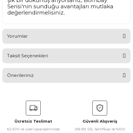
şık bir dokunuş arıyorsanız, Bombay
Serisi'nin sunduğu avantajları mutlaka
değerlendirmelisiniz.
Yorumlar
Taksit Seçenekleri
Bu ürüne ilk yorumu siz yapın!
Önerileriniz
Yorum Yaz
Bu ürünün fiyat bilgisi, resim, ürün açıklamalarında ve diğer
konularda yetersiz gördüğünüz noktaları öneri formunu
kullanarak tarafımıza iletebilirsiniz.
Görüş ve önerileriniz için teşekkür ederiz.
Ücretsiz Teslimat
Güvenli Alışveriş
Ürün resmi kalitesiz, bozuk veya görüntülenemiyor.
₺2.500 ve üzeri siparişlerinizde
256 Bit SSL Sertifikası ile %100