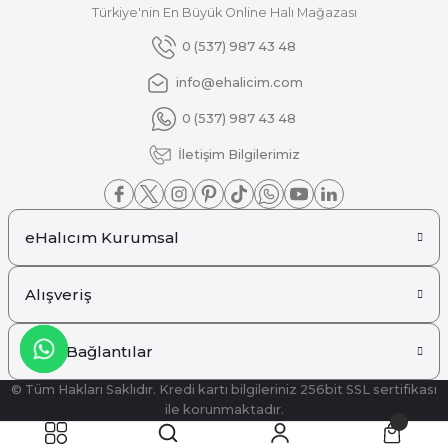
Türkiye'nin En Büyük Online Halı Mağazası
Gönder
0 (537) 987 43 48
info@ehalicim.com
0 (537) 987 43 48
İletişim Bilgilerimiz
eHalıcım Kurumsal
Alışveriş
Hızlı Bağlantılar
© Tüm Hakları Saklıdır. Kredi kartı bilgileriniz 256bit SSL sertifikası
ile korunmaktadır.
ideasoft
ile