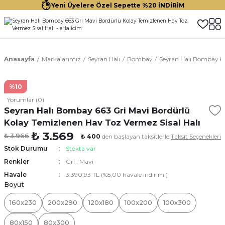
Yeni Üyelere Özel Sepette %20 İNDİRİM
Anasayfa
Markalarımız
Seyran Halı
Bombay
Seyran Halı Bombay 66
%10
Yorumlar (0)
Seyran Halı Bombay 663 Gri Mavi Bordürlü
Kolay Temizlenen Hav Toz Vermez Sisal Halı
₺ 3.569
₺ 3.966
₺ 400
den başlayan taksitlerle!
Taksit Seçenekleri
Stok Durumu
Stokta var
Renkler
Gri
,
Mavi
Havale
3.390,93 TL (%5,00 havale indirimi)
Boyut
160x230
200x290
120x180
100x200
100x300
80x150
80x300