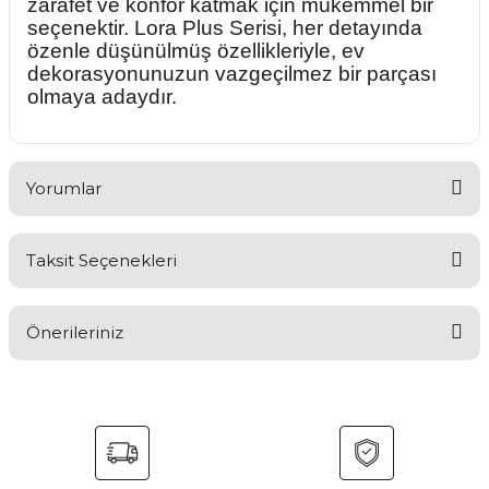
zarafet ve konfor katmak için mükemmel bir
seçenektir. Lora Plus Serisi, her detayında
özenle düşünülmüş özellikleriyle, ev
dekorasyonunuzun vazgeçilmez bir parçası
olmaya adaydır.
Yorumlar
Taksit Seçenekleri
Bu ürüne ilk yorumu siz yapın!
Önerileriniz
Yorum Yaz
Bu ürünün fiyat bilgisi, resim, ürün açıklamalarında ve diğer
konularda yetersiz gördüğünüz noktaları öneri formunu
kullanarak tarafımıza iletebilirsiniz.
Görüş ve önerileriniz için teşekkür ederiz.