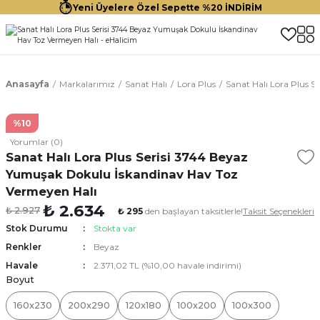
Yeni Üyelere Özel Sepette %20 İNDİRİM
Anasayfa
Markalarımız
Sanat Halı
Lora Plus
Sanat Halı Lora Plus 
%10
Yorumlar (0)
Sanat Halı Lora Plus Serisi 3744 Beyaz
Yumuşak Dokulu İskandinav Hav Toz
Vermeyen Halı
₺ 2.634
₺ 2.927
₺ 295
den başlayan taksitlerle!
Taksit Seçenekleri
Stok Durumu
Stokta var
Renkler
Beyaz
Havale
2.371,02 TL (%10,00 havale indirimi)
Boyut
160x230
200x290
120x180
100x200
100x300