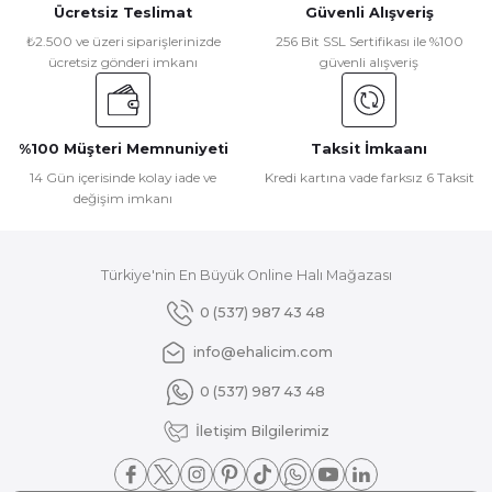
Ücretsiz Teslimat
Güvenli Alışveriş
Ürün resmi kalitesiz, bozuk veya görüntülenemiyor.
₺2.500 ve üzeri siparişlerinizde
256 Bit SSL Sertifikası ile %100
ücretsiz gönderi imkanı
güvenli alışveriş
Ürün açıklamasında eksik bilgiler bulunuyor.
Ürün bilgilerinde hatalar bulunuyor.
Ürün fiyatı diğer sitelerden daha pahalı.
%100 Müşteri Memnuniyeti
Taksit İmkaanı
Bu ürüne benzer farklı alternatifler olmalı.
14 Gün içerisinde kolay iade ve
Kredi kartına vade farksız 6 Taksit
değişim imkanı
Türkiye'nin En Büyük Online Halı Mağazası
Gönder
0 (537) 987 43 48
info@ehalicim.com
0 (537) 987 43 48
İletişim Bilgilerimiz