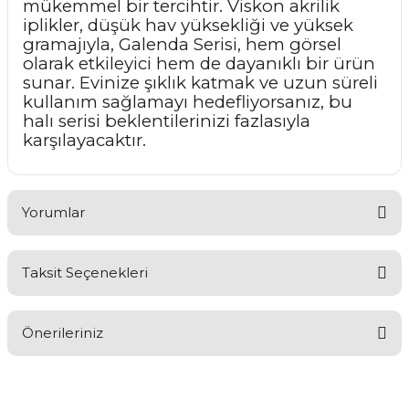
mükemmel bir tercihtir. Viskon akrilik
iplikler, düşük hav yüksekliği ve yüksek
gramajıyla, Galenda Serisi, hem görsel
olarak etkileyici hem de dayanıklı bir ürün
sunar. Evinize şıklık katmak ve uzun süreli
kullanım sağlamayı hedefliyorsanız, bu
halı serisi beklentilerinizi fazlasıyla
karşılayacaktır.
Yorumlar
Taksit Seçenekleri
Bu ürüne ilk yorumu siz yapın!
Önerileriniz
Yorum Yaz
Bu ürünün fiyat bilgisi, resim, ürün açıklamalarında ve diğer