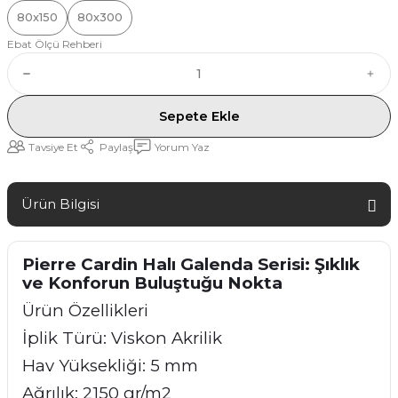
80x150
80x300
Ebat Ölçü Rehberi
Sepete Ekle
Tavsiye Et
Paylaş
Yorum Yaz
Ürün Bilgisi
Pierre Cardin Halı Galenda Serisi: Şıklık
ve Konforun Buluştuğu Nokta
Ürün Özellikleri
İplik Türü: Viskon Akrilik
Hav Yüksekliği: 5 mm
Ağrılık: 2150 gr/m2