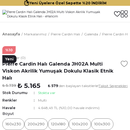
Yeni Üyelere Özel Sepette %20 İNDİRİM
Anasayfa
Markalarımız
Pierre Cardin Halı
Galenda
Pierre Cardin Ha
%10
Yorumlar (0)
Yeni
Pierre Cardin Halı Galenda JH02A Multi
Viskon Akrilik Yumuşak Dokulu Klasik Etnik
Halı
₺ 5.165
₺ 5.739
₺ 579
den başlayan taksitlerle!
Taksit Seçenekleri
Stok Durumu
Stokta var
Renkler
Multi
Havale
4.648,49 TL (%10,00 havale indirimi)
Boyut
160x230
200x290
120x180
100x200
100x300