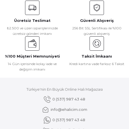
konularda yetersiz gördüğünüz noktaları öneri formunu
kullanarak tarafımıza iletebilirsiniz.
Görüş ve önerileriniz için teşekkür ederiz.
Ücretsiz Teslimat
Güvenli Alışveriş
Ürün resmi kalitesiz, bozuk veya görüntülenemiyor.
₺2.500 ve üzeri siparişlerinizde
256 Bit SSL Sertifikası ile %100
ücretsiz gönderi imkanı
güvenli alışveriş
Ürün açıklamasında eksik bilgiler bulunuyor.
Ürün bilgilerinde hatalar bulunuyor.
Ürün fiyatı diğer sitelerden daha pahalı.
%100 Müşteri Memnuniyeti
Taksit İmkaanı
Bu ürüne benzer farklı alternatifler olmalı.
14 Gün içerisinde kolay iade ve
Kredi kartına vade farksız 6 Taksit
değişim imkanı
Türkiye'nin En Büyük Online Halı Mağazası
Gönder
0 (537) 987 43 48
info@ehalicim.com
0 (537) 987 43 48