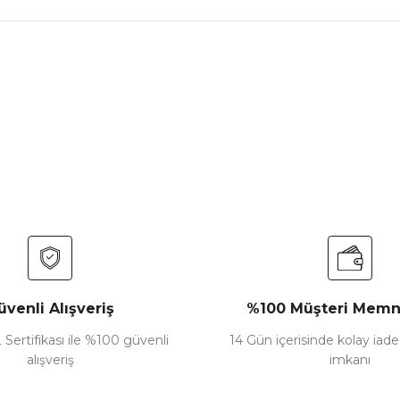
nularda yetersiz gördüğünüz noktaları öneri formunu kullanarak tarafımız
Bu ürüne ilk yorumu siz yapın!
Yorum Yaz
üvenli Alışveriş
%100 Müşteri Memn
 Sertifikası ile %100 güvenli
14 Gün içerisinde kolay iad
alışveriş
imkanı
Gönder