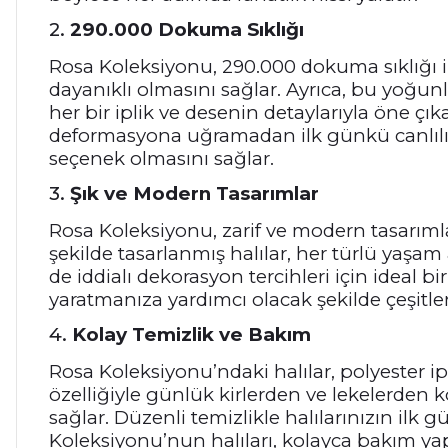
2.
290.000 Dokuma Sıklığı
Rosa Koleksiyonu, 290.000 dokuma sıklığı i
dayanıklı olmasını sağlar. Ayrıca, bu yoğun
her bir iplik ve desenin detaylarıyla öne çı
deformasyona uğramadan ilk günkü canlılık
seçenek olmasını sağlar.
3.
Şık ve Modern Tasarımlar
Rosa Koleksiyonu, zarif ve modern tasarıml
şekilde tasarlanmış halılar, her türlü yaşa
de iddialı dekorasyon tercihleri için ideal b
yaratmanıza yardımcı olacak şekilde çeşitlen
4.
Kolay Temizlik ve Bakım
Rosa Koleksiyonu’ndaki halılar, polyester i
özelliğiyle günlük kirlerden ve lekelerden ko
sağlar. Düzenli temizlikle halılarınızın ilk 
Koleksiyonu’nun halıları, kolayca bakım yap