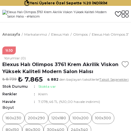
Yeni Üyelere Özel Sepette %20 İNDİRİM
Anasayfa
Markalarımız
Elexus Halı
Olimpos
Elexus Halı Olimpos 376
%10
Yorumlar (0)
Elexus Halı Olimpos 3761 Krem Akrilik Viskon
Yüksek Kaliteli Modern Salon Halısı
₺ 7.865
₺ 8.739
₺ 882
den başlayan taksitlerle!
Taksit Seçenekleri
Stok Durumu
Stokta var
Renkler
Krem
Havale
7.078,46 TL (%10,00 havale indirimi)
Boyut
160x230
200x290
120x180
100x200
100x300
80x150
80x300
300x400
240x340