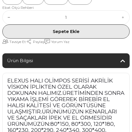
Ebat Ölçü Rehberi
Sepete Ekle
Tavsiye Et
Paylaş
Yorum Yaz
Ürün Bilgisi
ELEXUS HALI OLİMPOS SERİSİ AKRİLİK
VİSKON İPLİKTEN ÖZEL OLARAK
DOKUNAN HALIMIZ.ÜRETİMİNDEN SONRA
YIKAMA İŞLEMİ GÖREREK BİREBİR EL
HALISI KALİTESİ VE GÖRÜNTÜSÜNE
ULAŞMIŞTIR.ÜRÜNÜMÜZÜN KENARLARI
VE SAÇAKLARI İPEK VE EL ÖRMESİDİR
ÜRÜNÜMÜZÜN:80*150, 80*300, 120*180,
160*230, 200*290, 240*340, 300*400,