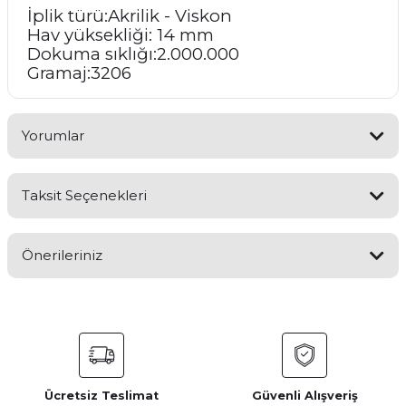
İplik türü:Akrilik - Viskon
Hav yüksekliği: 14 mm
Dokuma sıklığı:2.000.000
Gramaj:3206
Yorumlar
Taksit Seçenekleri
Bu ürüne ilk yorumu siz yapın!
Önerileriniz
Yorum Yaz
Bu ürünün fiyat bilgisi, resim, ürün açıklamalarında ve diğer
konularda yetersiz gördüğünüz noktaları öneri formunu
kullanarak tarafımıza iletebilirsiniz.
Görüş ve önerileriniz için teşekkür ederiz.
Ücretsiz Teslimat
Güvenli Alışveriş