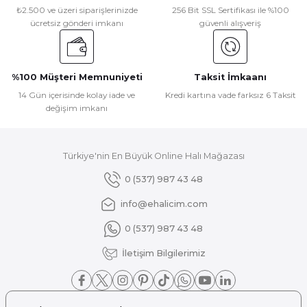
Ürün resmi kalitesiz, bozuk veya görüntülenemiyor.
₺2.500 ve üzeri siparişlerinizde
256 Bit SSL Sertifikası ile %100
ücretsiz gönderi imkanı
güvenli alışveriş
Ürün açıklamasında eksik bilgiler bulunuyor.
Ürün bilgilerinde hatalar bulunuyor.
Ürün fiyatı diğer sitelerden daha pahalı.
%100 Müşteri Memnuniyeti
Taksit İmkaanı
Bu ürüne benzer farklı alternatifler olmalı.
14 Gün içerisinde kolay iade ve
Kredi kartına vade farksız 6 Taksit
değişim imkanı
Türkiye'nin En Büyük Online Halı Mağazası
Gönder
0 (537) 987 43 48
info@ehalicim.com
0 (537) 987 43 48
İletişim Bilgilerimiz