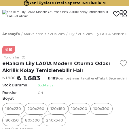
Yeni Üyelere Özel Sepette %20 İNDİRİM
Anasayfa
Markalarımız
eHalicim
Lily
eHalıcım Lily LA01A Modern Ot
%15
Yorumlar (0)
eHalıcım Lily LA01A Modern Oturma Odası
Akrilik Kolay Temizlenebilir Halı
₺ 1.683
₺ 1.980
₺ 189
den başlayan taksitlerle!
Taksit Seçenekleri
Stok Durumu
Stokta var
Renkler
Gri
Boyut
160x230
200x290
120x180
100x200
100x300
80x150
80x300
240x340
Ebat Ölçü Rehberi