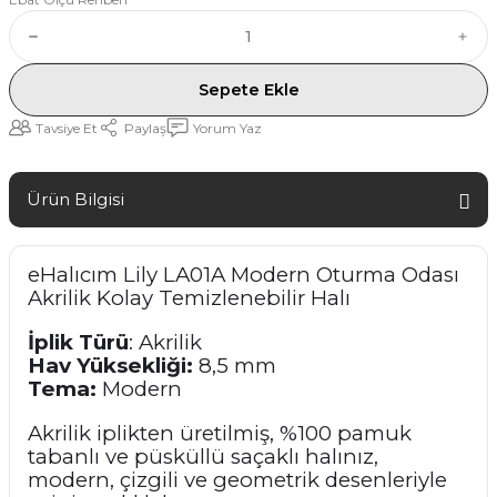
Sepete Ekle
Tavsiye Et
Paylaş
Yorum Yaz
Ürün Bilgisi
eHalıcım Lily LA01A Modern Oturma Odası
Akrilik Kolay Temizlenebilir Halı
İplik Türü
: Akrilik
Hav Yüksekliği:
8,5 mm
Tema:
Modern
Akrilik iplikten üretilmiş, %100 pamuk
tabanlı ve püsküllü saçaklı halınız,
modern, çizgili ve geometrik desenleriyle