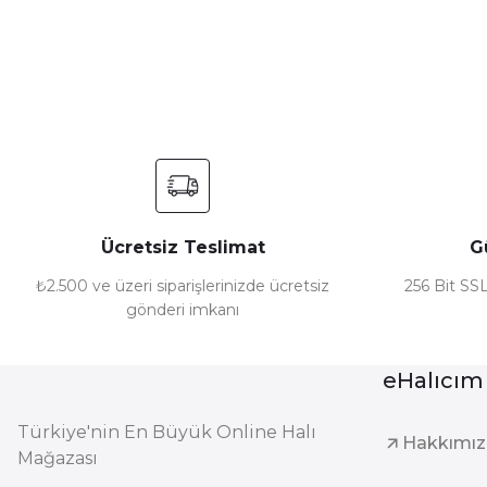
Ürün resmi kalitesiz, bozuk veya görüntülenemiyor.
Ürün açıklamasında eksik bilgiler bulunuyor.
Ürün bilgilerinde hatalar bulunuyor.
Ürün fiyatı diğer sitelerden daha pahalı.
Bu ürüne benzer farklı alternatifler olmalı.
Ücretsiz Teslimat
G
₺2.500 ve üzeri siparişlerinizde ücretsiz
256 Bit SSL
gönderi imkanı
eHalıcım
Türkiye'nin En Büyük Online Halı
Hakkımı
Mağazası