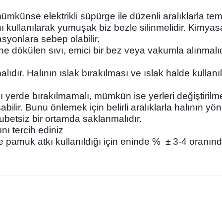
mkünse elektrikli süpürge ile düzenli aralıklarla tem
kullanılarak yumuşak biz bezle silinmelidir. Kimyasal
yonlara sebep olabilir.
rine dökülen sıvı, emici bir bez veya vakumla alınmal
alıdır. Halının ıslak bırakılması ve ıslak halde kul
 yerde bırakılmamalı, mümkün ise yerleri değiştirilm
abilir. Bunu önlemek için belirli aralıklarla halının y
ubetsiz bir ortamda saklanmalıdır.
ını tercih ediniz
ve pamuk atkı kullanıldığı için eninde % ± 3-4 oranın
nularda yetersiz gördüğünüz noktaları öneri formunu kullanarak tarafımız
Bu ürüne ilk yorumu siz yapın!