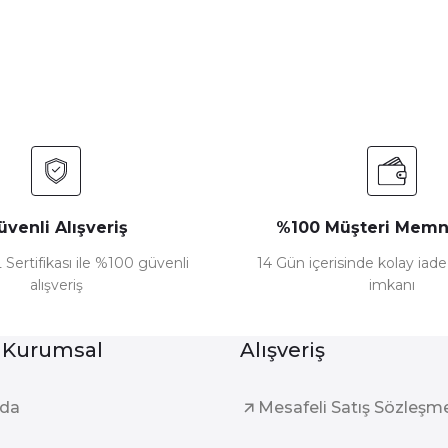
Yorum Yaz
üvenli Alışveriş
%100 Müşteri Memn
 Sertifikası ile %100 güvenli
14 Gün içerisinde kolay iad
alışveriş
imkanı
Gönder
 Kurumsal
Alışveriş
zda
Mesafeli Satış Sözleşm