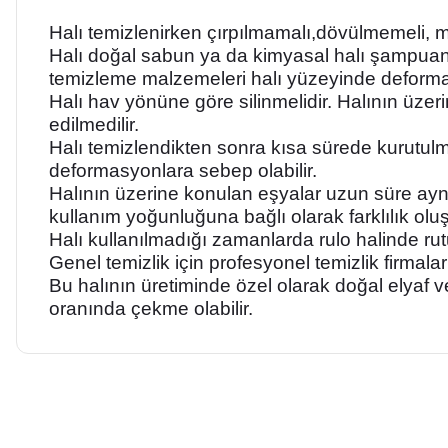
Halı temizlenirken çırpılmamalı,dövülmemeli, mü
Halı doğal sabun ya da kimyasal halı şampuanı 
temizleme malzemeleri halı yüzeyinde deformas
Halı hav yönüne göre silinmelidir. Halının üze
edilmedilir.
Halı temizlendikten sonra kısa sürede kurutulm
deformasyonlara sebep olabilir.
Halının üzerine konulan eşyalar uzun süre aynı
kullanım yoğunluğuna bağlı olarak farklılık oluş
Halı kullanılmadığı zamanlarda rulo halinde rut
Genel temizlik için profesyonel temizlik firmalar
Bu halının üretiminde özel olarak doğal elyaf 
oranında çekme olabilir.
Bu ürünün fiyat bilgisi, resim, ürün açıklamalarında ve diğer ko
Görüş ve önerileriniz için teşekkür ederiz.