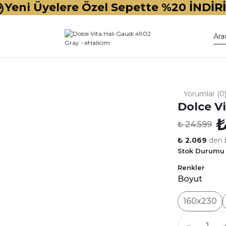
Yeni Üyelere Özel Sepette %20 İNDİR
Yorumlar (0
Dolce V
₺
₺ 24.599
₺ 2.069
den b
Stok Durumu
Renkler
Boyut
160x230