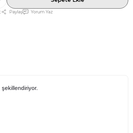
Sepete Ekle
t
Paylaş
Yorum Yaz
şekillendiriyor.