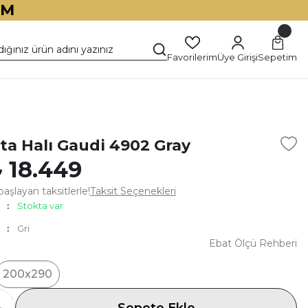
İM
Favorilerim
Üye Girişi
Sepetim
)
ita Halı Gaudi 4902 Gray
 18.449
aşlayan taksitlerle!
Taksit Seçenekleri
Stokta var
Gri
Ebat Ölçü Rehberi
200x290