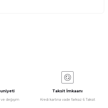
a iletebilirsiniz.
uniyeti
Taksit İmkaanı
e ve değişim
Kredi kartına vade farksız 6 Taksit