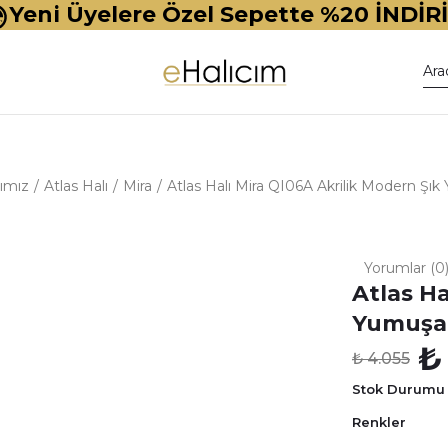
Yeni Üyelere Özel Sepette %20 İNDİR
ımız
Atlas Halı
Mira
Atlas Halı Mira QI06A Akrilik Modern Şı
Yorumlar (0
Atlas Ha
Yumuşak
₺
₺ 4.055
Stok Durumu
Renkler