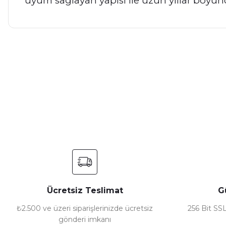
uyum sağlayan yapısı ile uzun yıllar boyunca
Bu ürünün fiyat bilgisi, resim, ürün açıklamalarında ve diğer ko
Görüş ve önerileriniz için teşekkür ederiz.
Ürün resmi kalitesiz, bozuk veya görüntülenemiyor.
Ürün açıklamasında eksik bilgiler bulunuyor.
Ürün bilgilerinde hatalar bulunuyor.
Ürün fiyatı diğer sitelerden daha pahalı.
Bu ürüne benzer farklı alternatifler olmalı.
Ücretsiz Teslimat
G
₺2.500 ve üzeri siparişlerinizde ücretsiz
256 Bit SSL
gönderi imkanı