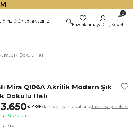
İM
0
Favorilerim
Üye Girişi
Sepetim
k Yumuşak Dokulu Halı
)
lı Mira QI06A Akrilik Modern Şık
 Dokulu Halı
 3.650
₺ 409
den başlayan taksitlerle!
Taksit Seçenekleri
Stokta var
Krem