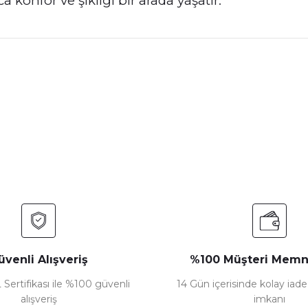
 konfor ve şıklığı bir arada yaşatır.
nularda yetersiz gördüğünüz noktaları öneri formunu kullanarak tarafımız
Bu ürüne ilk yorumu siz yapın!
Yorum Yaz
üvenli Alışveriş
%100 Müşteri Memn
 Sertifikası ile %100 güvenli
14 Gün içerisinde kolay iad
alışveriş
imkanı
Gönder