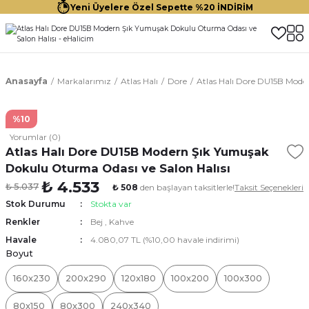
Yeni Üyelere Özel Sepette %20 İNDİRİM
Anasayfa
Markalarımız
Atlas Halı
Dore
Atlas Halı Dore DU15B Mode
%10
Yorumlar (0)
Atlas Halı Dore DU15B Modern Şık Yumuşak
Dokulu Oturma Odası ve Salon Halısı
₺ 4.533
₺ 5.037
₺ 508
den başlayan taksitlerle!
Taksit Seçenekleri
Stok Durumu
Stokta var
Renkler
Bej
,
Kahve
Havale
4.080,07 TL (%10,00 havale indirimi)
Boyut
160x230
200x290
120x180
100x200
100x300
80x150
80x300
240x340