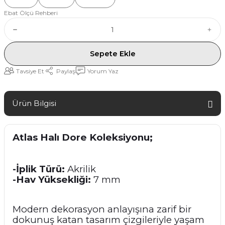
Ebat Ölçü Rehberi
Sepete Ekle
Tavsiye Et
Paylaş
Yorum Yaz
Ürün Bilgisi
Atlas Halı Dore Koleksiyonu;
-İplik Türü:
Akrilik
-Hav Yüksekliği:
7 mm
Modern dekorasyon anlayışına zarif bir
dokunuş katan tasarım çizgileriyle yaşam