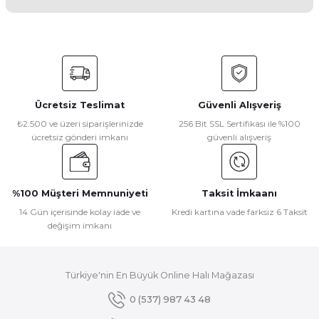
Yorum Yaz
Bu ürünün fiyat bilgisi, resim, ürün açıklamalarında ve diğer
konularda yetersiz gördüğünüz noktaları öneri formunu
kullanarak tarafımıza iletebilirsiniz.
Görüş ve önerileriniz için teşekkür ederiz.
Ücretsiz Teslimat
Güvenli Alışveriş
Ürün resmi kalitesiz, bozuk veya görüntülenemiyor.
₺2.500 ve üzeri siparişlerinizde
256 Bit SSL Sertifikası ile %100
ücretsiz gönderi imkanı
güvenli alışveriş
Ürün açıklamasında eksik bilgiler bulunuyor.
Ürün bilgilerinde hatalar bulunuyor.
Ürün fiyatı diğer sitelerden daha pahalı.
%100 Müşteri Memnuniyeti
Taksit İmkaanı
Bu ürüne benzer farklı alternatifler olmalı.
14 Gün içerisinde kolay iade ve
Kredi kartına vade farksız 6 Taksit
değişim imkanı
Türkiye'nin En Büyük Online Halı Mağazası
Gönder
0 (537) 987 43 48