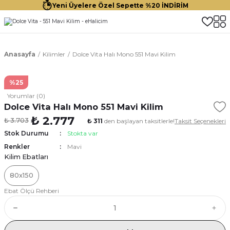
Yeni Üyelere Özel Sepette %20 İNDİRİM
Anasayfa
Kilimler
Dolce Vita Halı Mono 551 Mavi Kilim
%25
Yorumlar (0)
Dolce Vita Halı Mono 551 Mavi Kilim
₺ 2.777
₺ 3.703
₺ 311
den başlayan taksitlerle!
Taksit Seçenekleri
Stok Durumu
Stokta var
Renkler
Mavi
Kilim Ebatları
80x150
Ebat Ölçü Rehberi