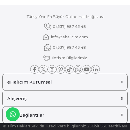
₺ 5.001
Dolce Vita Halı
%25
Türkiye'nin En Büyük Online Halı Mağazası
Dolce Vita Halı Mono 551 Gri Kilim
0 (537) 987 43 48
info@ehalicim.com
₺ 7.407
0 (537) 987 43 48
₺ 5.555
Dolce Vita Halı
İletişim Bilgilerimiz
%25
Dolce Vita Halı Mono 551 Kırmızı Kilim
eHalıcım Kurumsal
₺ 6.668
₺ 5.001
Alışveriş
Hızlı Bağlantılar
© Tüm Hakları Saklıdır. Kredi kartı bilgileriniz 256bit SSL sertifikası