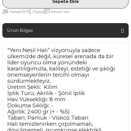
Sepete Ekle
Tavsiye Et
Paylaş
Yorum Yaz
Ürün Bilgisi
"Yeni Nesil Halı” vizyonuyla sadece
ülkemizde değil, küresel arenada da bir
lider oyuncu olma yönündeki
kararlılığımızla, kaliteyi, estetiği ve şıklığı
önemseyenlerin tercihi olmayı
sürdürmekteyiz.
Üretim Şekli: Kilim
İplik Türü: Akrilik - Şönil İplik
Hav Yüksekliği: 8 mm
Dokuma Sıklığı: -
Ağırlık: 2400 gr (+ - %5)
Taban: Pamuk - Viskoz Taban
Halı temizlenirken çırpılmamalı,
dövülmemeli, mümkünse elektrikli