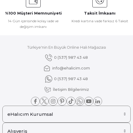
Ürün fiyatı diğer sitelerden daha pahalı.
%100 Müşteri Memnuniyeti
Taksit İmkaanı
Bu ürüne benzer farklı alternatifler olmalı.
14 Gün içerisinde kolay iade ve
Kredi kartına vade farksız 6 Taksit
değişim imkanı
Türkiye'nin En Büyük Online Halı Mağazası
Gönder
0 (537) 987 43 48
info@ehalicim.com
0 (537) 987 43 48
İletişim Bilgilerimiz
eHalıcım Kurumsal
Alışveriş