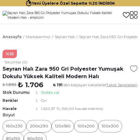
Yeni Üyelere Özel Sepette %20 İNDİRİM
Anasayfa
Markalarımız
Seyran Halı
Seyran Halı Zara 950 Gri Polyest
%10
Yorumlar (0)
Seyran Halı Zara 950 Gri Polyester Yumuşak
Dokulu Yüksek Kaliteli Modern Halı
₺ 1.706
₺ 1.895
₺ 191
den başlayan taksitlerle!
Taksit Seçenekleri
Stok Durumu
Stokta var
Renkler
Gri
Havale
1.620,57 TL (%5,00 havale indirimi)
Boyut
160x230
200x290
120x180
100x200
100x300
80x150
80x300