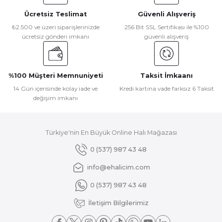
Ücretsiz Teslimat
Güvenli Alışveriş
Ürün resmi kalitesiz, bozuk veya görüntülenemiyor.
₺2.500 ve üzeri siparişlerinizde
256 Bit SSL Sertifikası ile %100
ücretsiz gönderi imkanı
güvenli alışveriş
Ürün açıklamasında eksik bilgiler bulunuyor.
Ürün bilgilerinde hatalar bulunuyor.
Ürün fiyatı diğer sitelerden daha pahalı.
%100 Müşteri Memnuniyeti
Taksit İmkaanı
Bu ürüne benzer farklı alternatifler olmalı.
14 Gün içerisinde kolay iade ve
Kredi kartına vade farksız 6 Taksit
değişim imkanı
Türkiye'nin En Büyük Online Halı Mağazası
Gönder
0 (537) 987 43 48
info@ehalicim.com
0 (537) 987 43 48
İletişim Bilgilerimiz