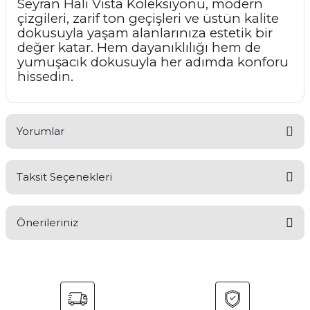
Seyran Halı Vista Koleksiyonu, modern
çizgileri, zarif ton geçişleri ve üstün kalite
dokusuyla yaşam alanlarınıza estetik bir
değer katar. Hem dayanıklılığı hem de
yumuşacık dokusuyla her adımda konforu
hissedin.
Yorumlar
Taksit Seçenekleri
Bu ürüne ilk yorumu siz yapın!
Önerileriniz
Yorum Yaz
Bu ürünün fiyat bilgisi, resim, ürün açıklamalarında ve diğer
konularda yetersiz gördüğünüz noktaları öneri formunu
kullanarak tarafımıza iletebilirsiniz.
Görüş ve önerileriniz için teşekkür ederiz.