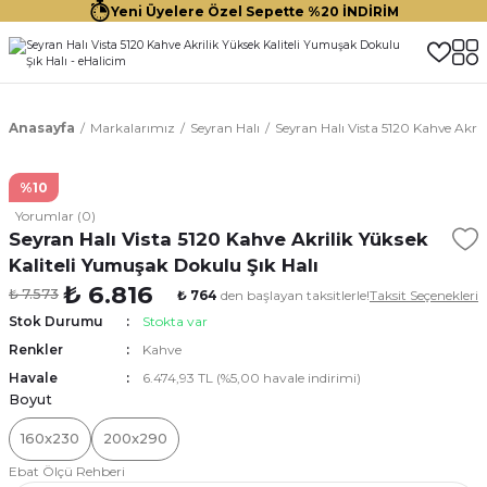
Yeni Üyelere Özel Sepette %20 İNDİRİM
Anasayfa
Markalarımız
Seyran Halı
Seyran Halı Vista 5120 Kahve Akri
%10
Yorumlar (0)
Seyran Halı Vista 5120 Kahve Akrilik Yüksek
Kaliteli Yumuşak Dokulu Şık Halı
₺ 6.816
₺ 7.573
₺ 764
den başlayan taksitlerle!
Taksit Seçenekleri
Stok Durumu
Stokta var
Renkler
Kahve
Havale
6.474,93 TL (%5,00 havale indirimi)
Boyut
160x230
200x290
Ebat Ölçü Rehberi