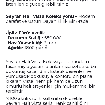
istenilen ölçüde girebilirsiniz
Seyran Halı Vista Koleksiyonu –
Modern
Zarafet ve Üstün Dayanıklılık Bir Arada
-İplik Türü:
Akrilik
-Dokuma Sıklığı:
650.000
-Hav Yüksekliği:
7 mm
-Ağırlık:
1800 g/mÂ²
Seyran Halı Vista Koleksiyonu, modern
tasarımıyla yaşam alanlarınıza sofistike bir
dokunuş kazandırır. Estetik desenleri ve
yumuşacık dokusuyla konforu ön plana
çıkaran Vista, hem şık hem de uzun
ömürlü halı arayanlar için mükemmel bir
tercihtir.
%100 akrilik iplik kullanılarak üretilen
Seyran Halı Vista serisi, renk canlılığını