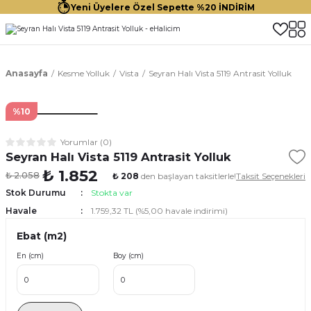
Yeni Üyelere Özel Sepette %20 İNDİRİM
Anasayfa
Kesme Yolluk
Vista
Seyran Halı Vista 5119 Antrasit Yolluk
%10
Yorumlar (0)
Seyran Halı Vista 5119 Antrasit Yolluk
₺ 1.852
₺ 2.058
₺ 208
den başlayan taksitlerle!
Taksit Seçenekleri
Stok Durumu
Stokta var
Havale
1.759,32 TL (%5,00 havale indirimi)
Ebat (m2)
En (cm)
Boy (cm)