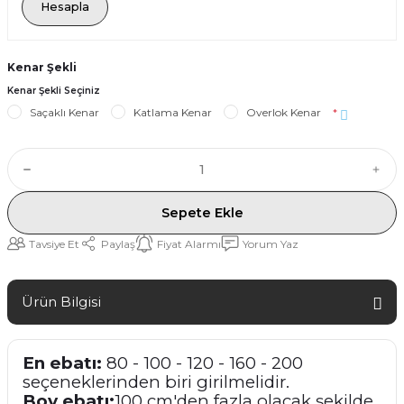
Hesapla
Kenar Şekli
Kenar Şekli Seçiniz
Saçaklı Kenar
Katlama Kenar
Overlok Kenar
*
Sepete Ekle
Tavsiye Et
Paylaş
Fiyat Alarmı
Yorum Yaz
Ürün Bilgisi
En ebatı:
80 - 100 - 120 - 160 - 200
seçeneklerinden biri girilmelidir.
Boy ebatı:
100 cm'den fazla olacak şekilde