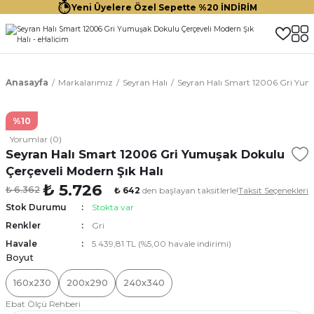
Yeni Üyelere Özel Sepette %20 İNDİRİM
Anasayfa
Markalarımız
Seyran Halı
Seyran Halı Smart 12006 Gri Yumu
%10
Yorumlar (0)
Seyran Halı Smart 12006 Gri Yumuşak Dokulu
Çerçeveli Modern Şık Halı
₺ 5.726
₺ 6.362
₺ 642
den başlayan taksitlerle!
Taksit Seçenekleri
Stok Durumu
Stokta var
Renkler
Gri
Havale
5.439,81 TL (%5,00 havale indirimi)
Boyut
160x230
200x290
240x340
Ebat Ölçü Rehberi