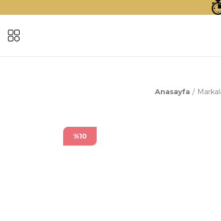
Anasayfa
Markal
%10