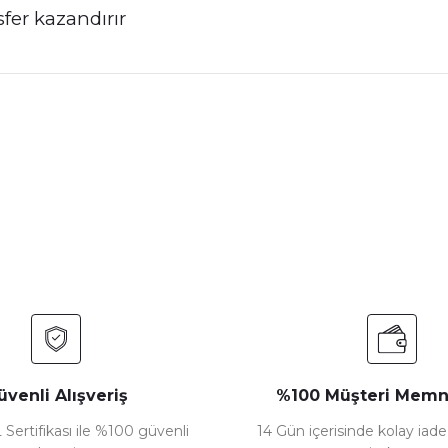
fer kazandırır
nularda yetersiz gördüğünüz noktaları öneri formunu kullanarak tarafımız
Bu ürüne ilk yorumu siz yapın!
Yorum Yaz
üvenli Alışveriş
%100 Müşteri Memn
 Sertifikası ile %100 güvenli
14 Gün içerisinde kolay iad