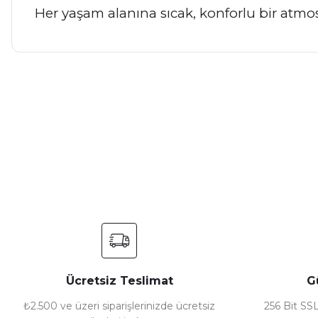
Her yaşam alanına sıcak, konforlu bir atmos
Bu ürünün fiyat bilgisi, resim, ürün açıklamalarında ve diğer ko
Görüş ve önerileriniz için teşekkür ederiz.
Ürün resmi kalitesiz, bozuk veya görüntülenemiyor.
Ürün açıklamasında eksik bilgiler bulunuyor.
Ürün bilgilerinde hatalar bulunuyor.
Ürün fiyatı diğer sitelerden daha pahalı.
Bu ürüne benzer farklı alternatifler olmalı.
Ücretsiz Teslimat
G
₺2.500 ve üzeri siparişlerinizde ücretsiz
256 Bit SSL