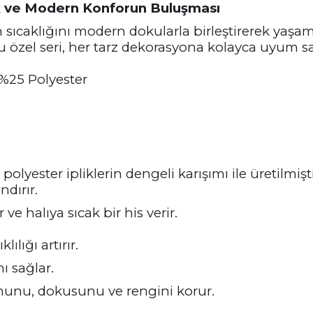
ık ve Modern Konforun Buluşması
n sıcaklığını modern dokularla birleştirerek yaşam 
u özel seri, her tarz dekorasyona kolayca uyum sa
 %25 Polyester
lyester ipliklerin dengeli karışımı ile üretilmiş
dırır.
ve halıya sıcak bir his verir.
lığı artırır.
ı sağlar.
rmunu, dokusunu ve rengini korur.