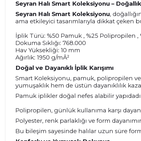
Seyran Halı Smart Koleksiyonu – Doğall
Seyran Halı Smart Koleksiyonu
, doğallığı
ama etkileyici tasarımlarıyla dikkat çeken b
İplik Türü: %50 Pamuk , %25 Polipropilen ,
Dokuma Sıklığı: 768.000
Hav Yüksekliği: 10 mm
Ağırlık: 1950 g/mÂ²
Doğal ve Dayanıklı İplik Karışımı
Smart Koleksiyonu, pamuk, polipropilen ve po
yumuşaklık hem de üstün dayanıklılık kazan
Pamuk iplikler doğal nefes alabilir yapıdadır 
Polipropilen, günlük kullanıma karşı dayanıklı
Polyester, renk parlaklığı ve form dayanımın
Bu bileşim sayesinde halılar uzun süre fo