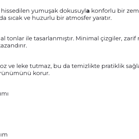
a hissedilen yumuşak dokusuyl
a
konforlu bir zemi
a sıcak ve huzurlu bir atmosfer yaratır.
onlar ile tasarlanmıştır. Minimal çizgiler, zarif 
azandırır.
 toz ve leke tutmaz, bu da temizlikte pratiklik sa
örünümünü korur.
şımı
nım