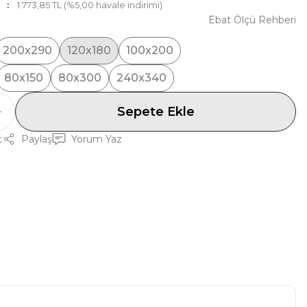
1.773,85 TL (%5,00 havale indirimi)
Ebat Ölçü Rehberi
200x290
120x180
100x200
80x150
80x300
240x340
Sepete Ekle
t
Paylaş
Yorum Yaz