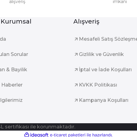
alışveriş
imkanı
Gönder
 Kurumsal
Alışveriş
zda
Mesafeli Satış Sözleşm
ulan Sorular
Gizlilik ve Güvenlik
an & Bayilik
İptal ve İade Koşulları
 Haberler
KVKK Politikası
ilgilerimiz
Kampanya Koşulları
SL sertifikası ile korunmaktadır.
ile
ideasoft
e-