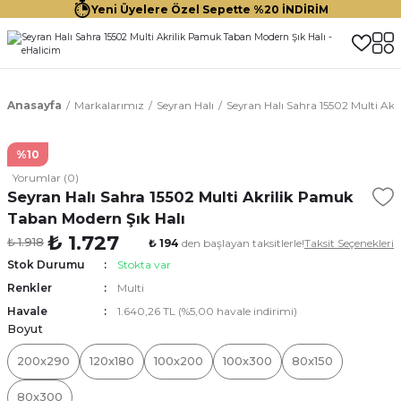
Yeni Üyelere Özel Sepette %20 İNDİRİM
Anasayfa
Markalarımız
Seyran Halı
Seyran Halı Sahra 15502 Multi Ak
%10
Yorumlar (0)
Seyran Halı Sahra 15502 Multi Akrilik Pamuk
Taban Modern Şık Halı
₺ 1.727
₺ 1.918
₺ 194
den başlayan taksitlerle!
Taksit Seçenekleri
Stok Durumu
Stokta var
Renkler
Multi
Havale
1.640,26 TL (%5,00 havale indirimi)
Boyut
200x290
120x180
100x200
100x300
80x150
80x300