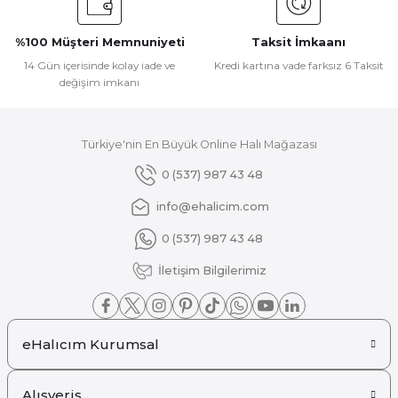
Ürün bilgilerinde hatalar bulunuyor.
Ürün fiyatı diğer sitelerden daha pahalı.
%100 Müşteri Memnuniyeti
Taksit İmkaanı
Bu ürüne benzer farklı alternatifler olmalı.
14 Gün içerisinde kolay iade ve
Kredi kartına vade farksız 6 Taksit
değişim imkanı
Türkiye'nin En Büyük Online Halı Mağazası
Gönder
0 (537) 987 43 48
info@ehalicim.com
0 (537) 987 43 48
İletişim Bilgilerimiz
eHalıcım Kurumsal
Alışveriş