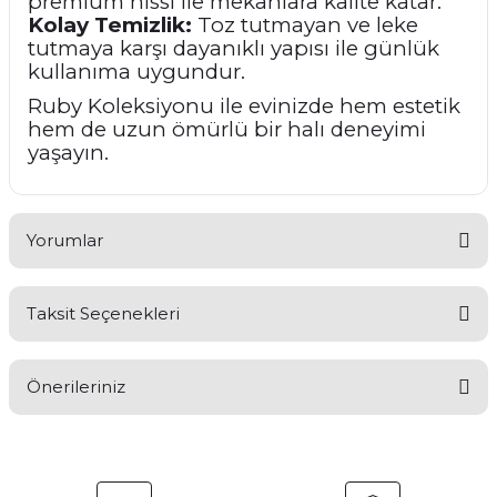
premium hissi ile mekânlara kalite katar.
Kolay Temizlik:
Toz tutmayan ve leke
tutmaya karşı dayanıklı yapısı ile günlük
kullanıma uygundur.
Ruby Koleksiyonu ile evinizde hem estetik
hem de uzun ömürlü bir halı deneyimi
yaşayın.
Yorumlar
Taksit Seçenekleri
Bu ürüne ilk yorumu siz yapın!
Önerileriniz
Yorum Yaz
Bu ürünün fiyat bilgisi, resim, ürün açıklamalarında ve diğer
konularda yetersiz gördüğünüz noktaları öneri formunu