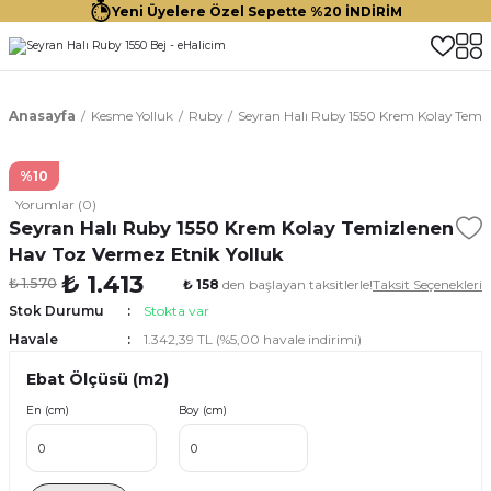
Yeni Üyelere Özel Sepette %20 İNDİRİM
Anasayfa
Kesme Yolluk
Ruby
Seyran Halı Ruby 1550 Krem Kolay Temiz
%10
Yorumlar (0)
Seyran Halı Ruby 1550 Krem Kolay Temizlenen
Hav Toz Vermez Etnik Yolluk
₺ 1.413
₺ 1.570
₺ 158
den başlayan taksitlerle!
Taksit Seçenekleri
Stok Durumu
Stokta var
Havale
1.342,39 TL (%5,00 havale indirimi)
Ebat Ölçüsü (m2)
En (cm)
Boy (cm)